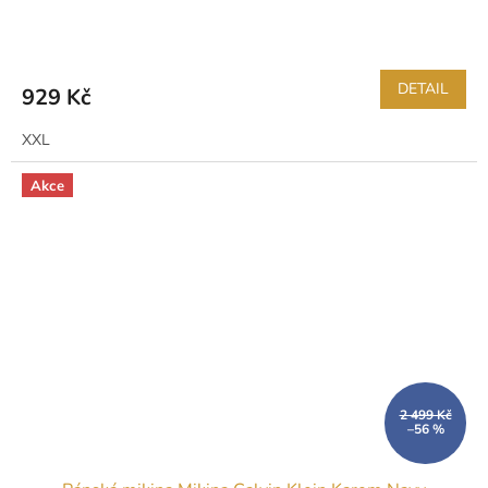
DETAIL
929 Kč
XXL
Akce
2 499 Kč
–56 %