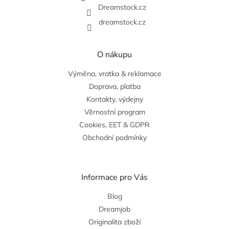
v
Dreamstock.cz
k
dreamstock.cz
y
v
ý
O nákupu
p
i
Výměna, vratka & reklamace
s
u
Doprava, platba
Kontakty, výdejny
Věrnostní program
Cookies, EET & GDPR
Obchodní podmínky
Informace pro Vás
Blog
Dreamjob
Originalita zboží