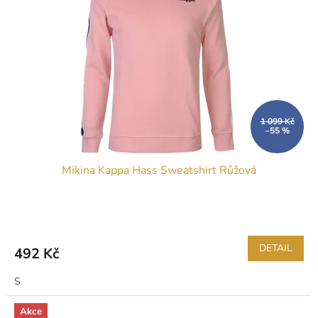
1 099 Kč
–55 %
Mikina Kappa Hass Sweatshirt Růžová
DETAIL
492 Kč
S
Akce