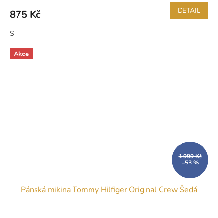
DETAIL
875 Kč
S
Akce
1 999 Kč
–53 %
Pánská mikina Tommy Hilfiger Original Crew Šedá