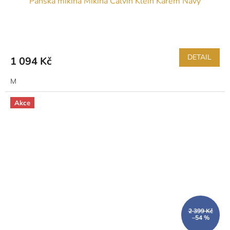
Pánská mikina Mikina Calvin Klein Karem Navy
DETAIL
1 094 Kč
M
Akce
2 399 Kč
–54 %