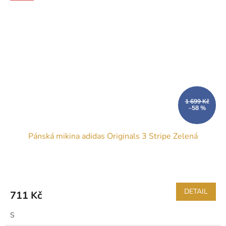
1 699 Kč
–58 %
Pánská mikina adidas Originals 3 Stripe Zelená
DETAIL
711 Kč
S