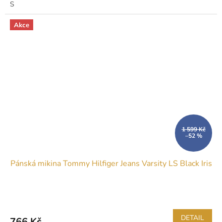
S
Akce
1 599 Kč
–52 %
Pánská mikina Tommy Hilfiger Jeans Varsity LS Black Iris
DETAIL
766 Kč