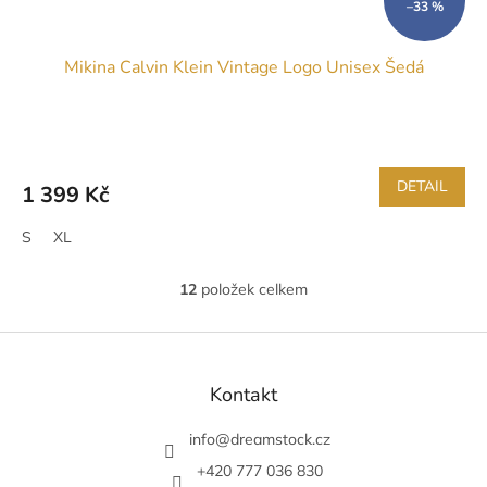
–33 %
Mikina Calvin Klein Vintage Logo Unisex Šedá
DETAIL
1 399 Kč
S
XL
12
položek celkem
O
v
l
Z
á
á
d
p
Kontakt
a
a
c
t
info
@
dreamstock.cz
í
í
p
+420 777 036 830
r