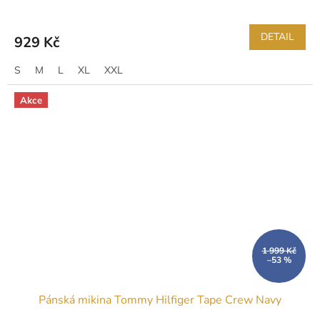
DETAIL
929 Kč
S
M
L
XL
XXL
Akce
1 999 Kč
–53 %
Pánská mikina Tommy Hilfiger Tape Crew Navy