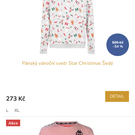
599 Kč
–54 %
Pánský vánoční svetr Star Christmas Šedý
DETAIL
273 Kč
L
XL
Akce