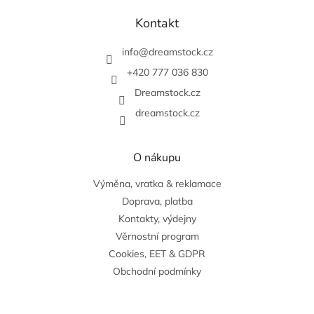
á
á
d
p
Kontakt
a
a
c
t
info
@
dreamstock.cz
í
í
p
+420 777 036 830
r
v
Dreamstock.cz
k
dreamstock.cz
y
v
ý
O nákupu
p
i
Výměna, vratka & reklamace
s
u
Doprava, platba
Kontakty, výdejny
Věrnostní program
Cookies, EET & GDPR
Obchodní podmínky