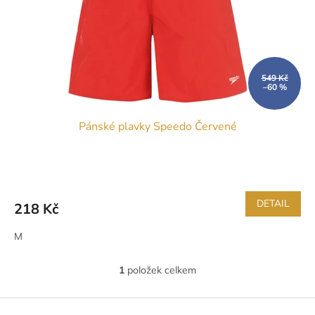
t
r
ů
o
d
u
k
549 Kč
–60 %
t
ů
Pánské plavky Speedo Červené
DETAIL
218 Kč
M
1
položek celkem
O
v
l
Z