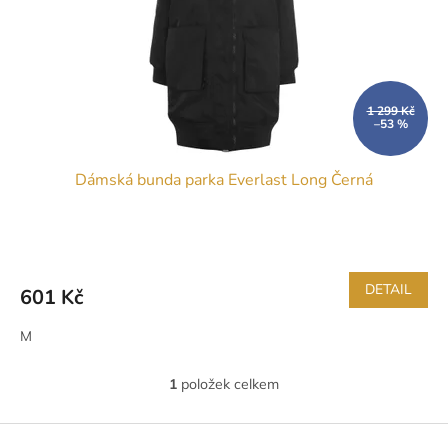
t
r
ů
o
d
u
k
1 299 Kč
–53 %
t
ů
Dámská bunda parka Everlast Long Černá
DETAIL
601 Kč
M
1
položek celkem
O
v
l
Z