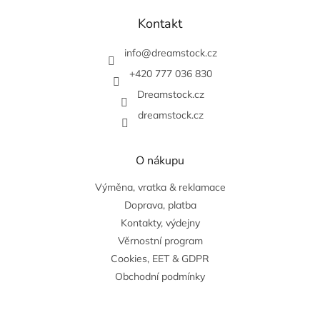
á
á
d
p
Kontakt
a
a
c
t
info
@
dreamstock.cz
í
í
p
+420 777 036 830
r
v
Dreamstock.cz
k
dreamstock.cz
y
v
ý
O nákupu
p
i
Výměna, vratka & reklamace
s
u
Doprava, platba
Kontakty, výdejny
Věrnostní program
Cookies, EET & GDPR
Obchodní podmínky