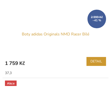
2 999 Kč
–41 %
Boty adidas Originals NMD Racer Bílé
DETAIL
1 759 Kč
37,3
Akce