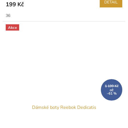
DETAIL
199 Kč
36
Akce
1 199 Kč
až
–61 %
Dámské boty Reebok Dedicatis