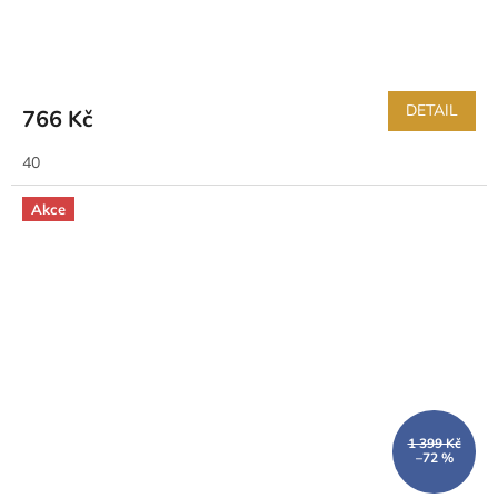
DETAIL
766 Kč
40
Akce
1 399 Kč
–72 %