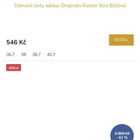
Dámské boty adidas Originals Kiellor Xtra Béžové
DETAIL
546 Kč
36,7
38
38,7
40,7
Akce
2 899 Kč
–62 %