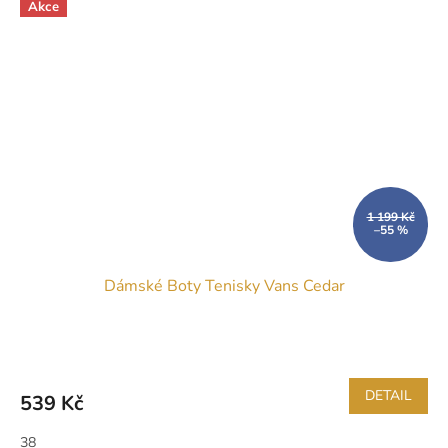
Akce
1 199 Kč
–55 %
Dámské Boty Tenisky Vans Cedar
DETAIL
539 Kč
38