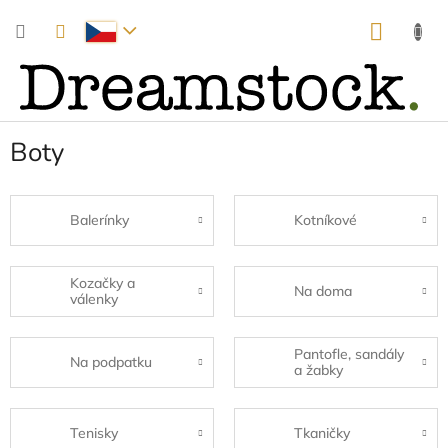
Přejít
NÁKUP
na
obsah
KOŠÍK
Boty
Balerínky
Kotníkové
Kozačky a
Na doma
válenky
Pantofle, sandály
Na podpatku
a žabky
Tenisky
Tkaničky