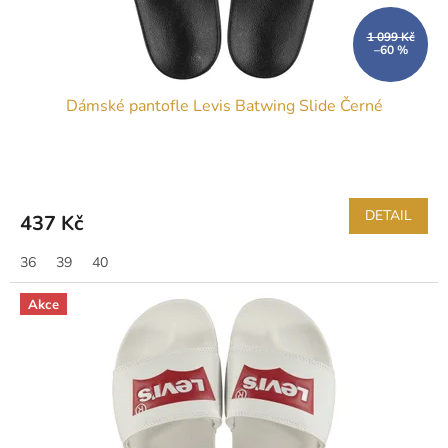
u
k
1 099 Kč
–60 %
t
ů
Dámské pantofle Levis Batwing Slide Černé
DETAIL
437 Kč
36
39
40
Akce