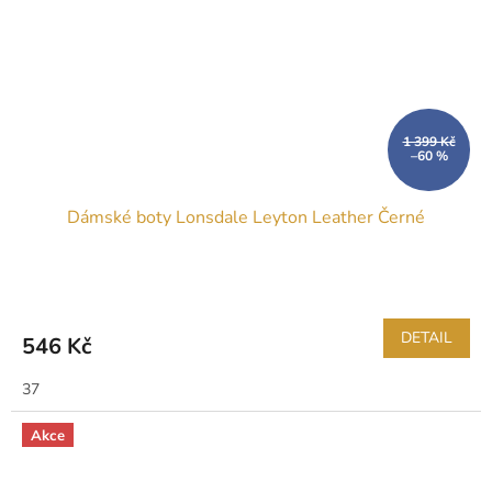
1 399 Kč
–60 %
Dámské boty Lonsdale Leyton Leather Černé
DETAIL
546 Kč
37
Akce