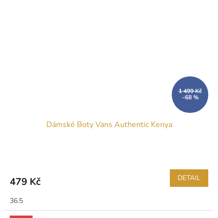
1 499 Kč
–68 %
Dámské Boty Vans Authentic Kenya
DETAIL
479 Kč
36.5