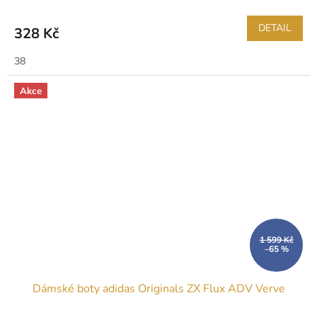
DETAIL
328 Kč
38
Akce
1 599 Kč
–65 %
Dámské boty adidas Originals ZX Flux ADV Verve