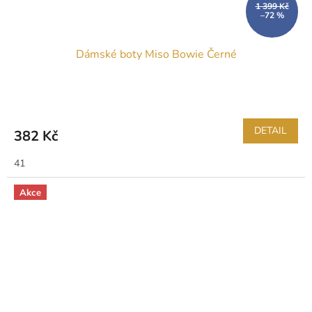
1 399 Kč
–72 %
Dámské boty Miso Bowie Černé
DETAIL
382 Kč
41
Akce