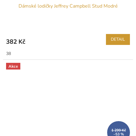
Dámské lodičky Jeffrey Campbell Stud Modré
DETAIL
382 Kč
38
Akce
1 299 Kč
–53 %