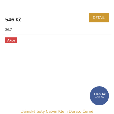
DETAIL
546 Kč
36,7
Akce
1 899 Kč
–59 %
Dámské boty Calvin Klein Dorato Černé