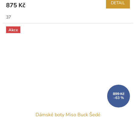
DETAIL
875 Kč
37
Akce
899 Kč
–63 %
Dámské boty Miso Buck Šedé