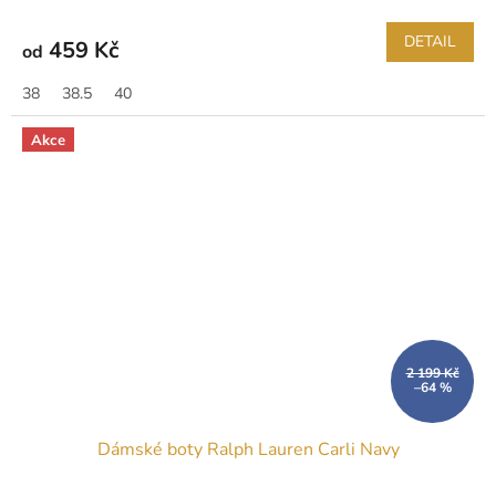
DETAIL
459 Kč
od
38
38.5
40
Akce
2 199 Kč
–64 %
Dámské boty Ralph Lauren Carli Navy