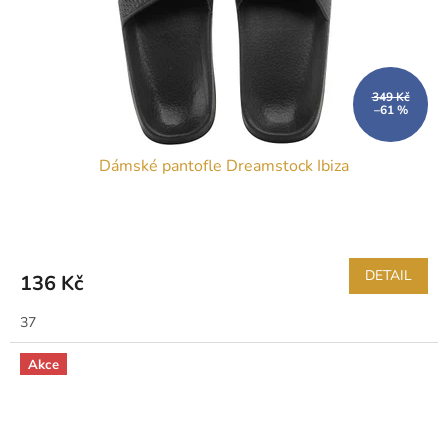
349 Kč
–61 %
Dámské pantofle Dreamstock Ibiza
DETAIL
136 Kč
37
Akce