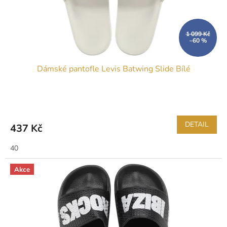
1 099 Kč
–60 %
Dámské pantofle Levis Batwing Slide Bílé
DETAIL
437 Kč
40
Akce