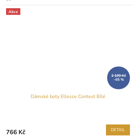
Akce
2 199 Kč
–65 %
Dámské boty Ellesse Contest Bílé
DETAIL
766 Kč