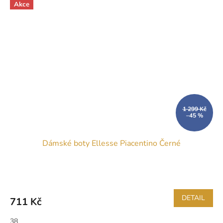
Akce
1 299 Kč
–45 %
Dámské boty Ellesse Piacentino Černé
DETAIL
711 Kč
38