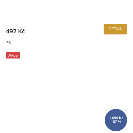
DETAIL
492 Kč
36
Akce
1 699 Kč
–67 %