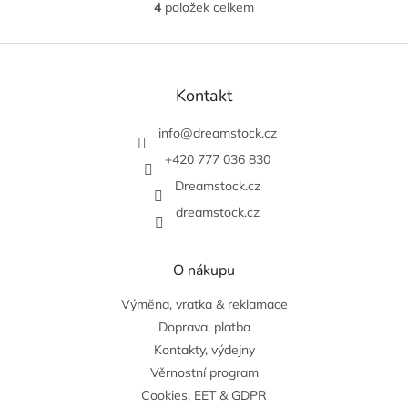
4
položek celkem
O
v
l
Z
á
á
d
p
Kontakt
a
a
c
t
info
@
dreamstock.cz
í
í
p
+420 777 036 830
r
v
Dreamstock.cz
k
dreamstock.cz
y
v
ý
O nákupu
p
i
Výměna, vratka & reklamace
s
u
Doprava, platba
Kontakty, výdejny
Věrnostní program
Cookies, EET & GDPR