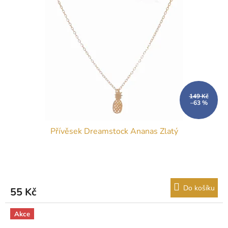
149 Kč
–63 %
Přívěsek Dreamstock Ananas Zlatý
Do košíku
55 Kč
Akce