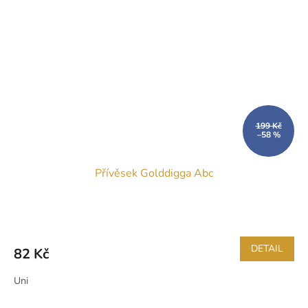
199 Kč
–58 %
Přívěsek Golddigga Abc
DETAIL
82 Kč
Uni