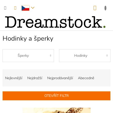
Přejít
NÁKUP
na
obsah
KOŠÍK
Hodinky a šperky
Šperky
Hodinky
Ř
a
Nejlevnější
Nejdražší
Nejprodávanější
Abecedně
z
e
n
OTEVŘÍT FILTR
í
p
V
r