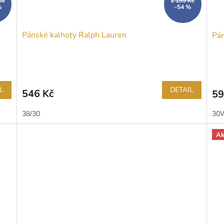
Kč
1 199 Kč
%
–54 %
Pánské kalhoty Ralph Lauren
Pán
L
DETAIL
546 Kč
59
38/30
30W
Ak