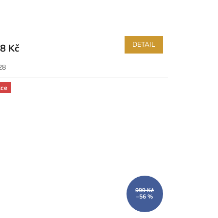
DETAIL
8 Kč
28
ce
999 Kč
–56 %