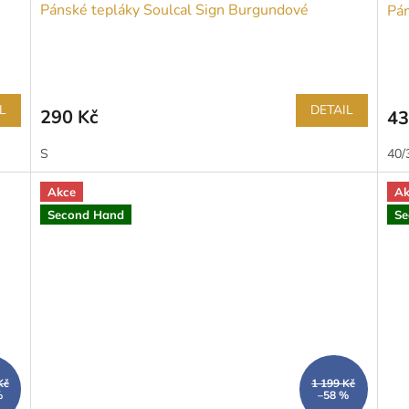
Pánské tepláky Soulcal Sign Burgundové
Pán
L
DETAIL
290 Kč
43
S
40/
Akce
Ak
Second Hand
Se
Kč
1 199 Kč
%
–58 %