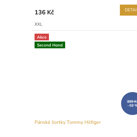
DETAI
136 Kč
XXL
Akce
Second Hand
399 K
–59 
Pánské šortky Tommy Hilfiger