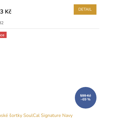
DETAIL
3 Kč
32
ce
599 Kč
–69 %
ské šortky SoulCal Signature Navy