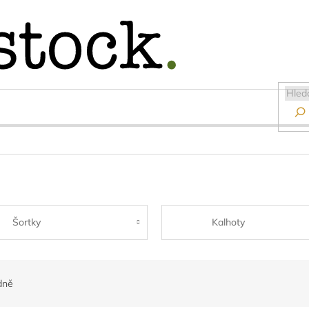

Šortky
Kalhoty
dně