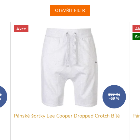
OTEVŘÍT FILTR
Akce
Ak
Se
č
399 Kč
%
–59 %
Pánské šortky Lee Cooper Dropped Crotch Bílé
Pán