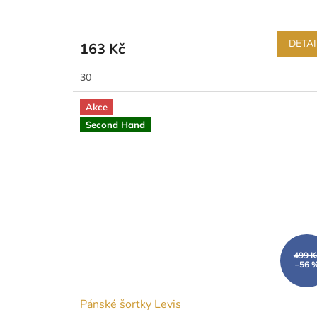
DETAI
163 Kč
30
Akce
Second Hand
499 K
–56 
Pánské šortky Levis