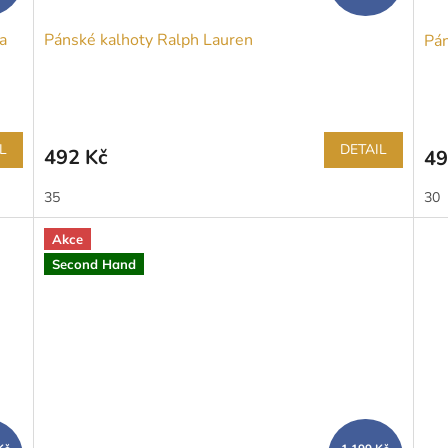
a
Pánské kalhoty Ralph Lauren
Pán
L
DETAIL
492 Kč
49
35
30
Akce
Second Hand