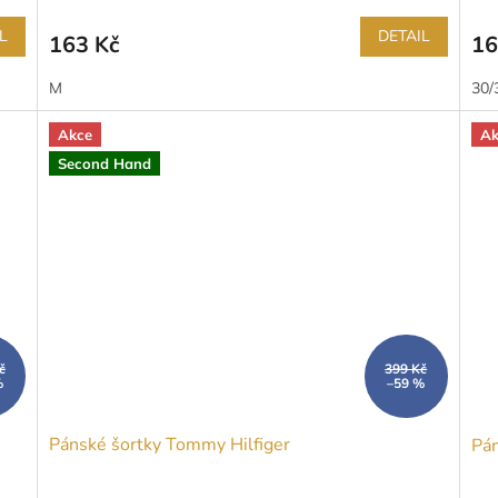
L
DETAIL
163 Kč
16
M
30/
Akce
Ak
Second Hand
č
399 Kč
%
–59 %
Pánské šortky Tommy Hilfiger
Pán