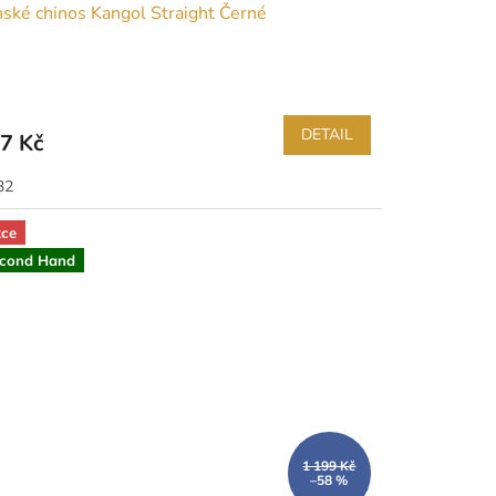
ské chinos Kangol Straight Černé
DETAIL
7 Kč
32
ce
cond Hand
1 199 Kč
–58 %