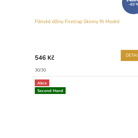
1 499 
–63 
Pánské džíny Firetrap Skinny fit Modré
DETAI
546 Kč
30/30
Akce
Second Hand