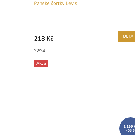
Pánské šortky Levis
DETAI
218 Kč
32/34
Akce
1 199 
–58 