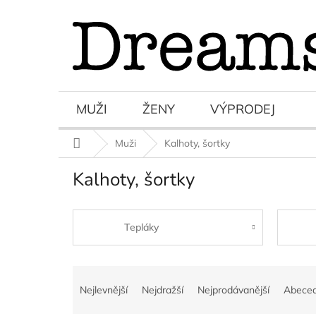
Přejít
na
obsah
MUŽI
ŽENY
VÝPRODEJ
Domů
Muži
Kalhoty, šortky
Kalhoty, šortky
Tepláky
Ř
a
Nejlevnější
Nejdražší
Nejprodávanější
Abece
z