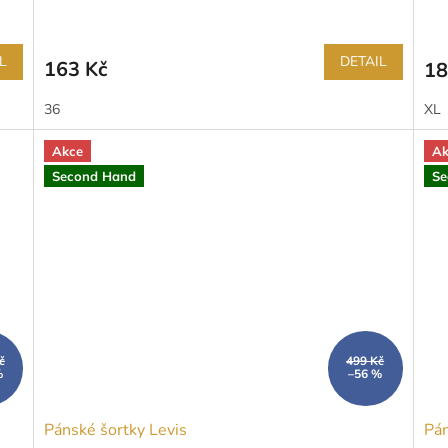
L
DETAIL
163 Kč
18
36
XL
Akce
Ak
Second Hand
Se
č
499 Kč
%
–56 %
Pánské šortky Levis
Pán