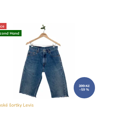
ce
cond Hand
399 Kč
–59 %
ské šortky Levis