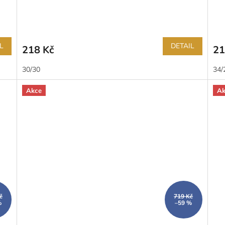
L
DETAIL
218 Kč
21
30/30
34/
Akce
Ak
č
719 Kč
%
–59 %