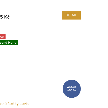
DETAIL
5 Kč
ce
cond Hand
499 Kč
–56 %
ské šortky Levis