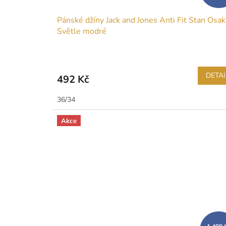
Pánské džíny Jack and Jones Anti Fit Stan Osak
Světle modré
DETAI
492 Kč
36/34
Akce