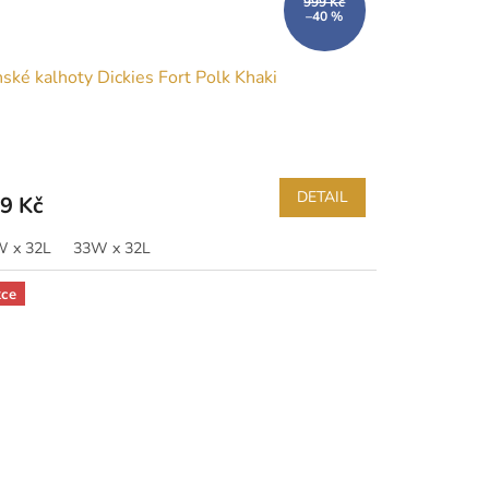
999 Kč
–40 %
ské kalhoty Dickies Fort Polk Khaki
DETAIL
9 Kč
 x 32L
33W x 32L
ce