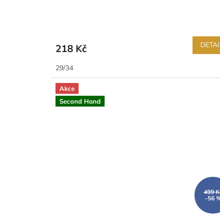
DETAI
218 Kč
29/34
Akce
Second Hand
499 K
–56 