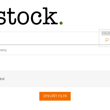

pany
dně
OTEVŘÍT FILTR