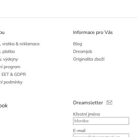
O
v
l
á
pu
Informace pro Vás
d
a
 vratka & reklamace
Blog
c
í
, platba
Dreamjob
p
, výdejny
Originalita zboží
r
ní program
v
k
, EET & GDPR
y
í podmínky
v
ý
p
Dreamsletter
i
ook
s
Křestní jméno
u
E-mail