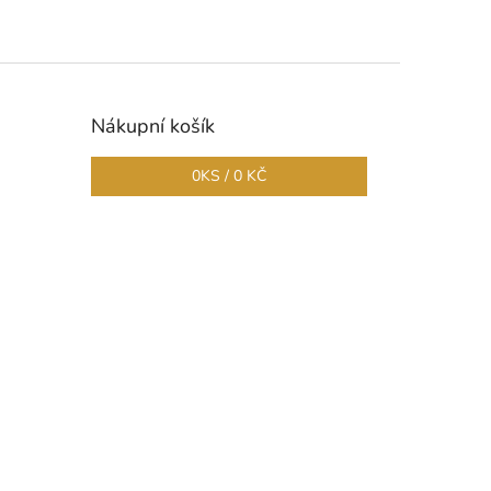
Nákupní košík
0
KS /
0 KČ