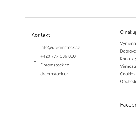
Z
á
O náku
p
Kontakt
a
Výměna,
t
info
@
dreamstock.cz
Doprava
í
+420 777 036 830
Kontakty
Dreamstock.cz
Věrnost
dreamstock.cz
Cookies
Obchodn
Faceb