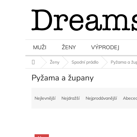
Přejít
na
obsah
MUŽI
ŽENY
VÝPRODEJ
Domů
Ženy
Spodní prádlo
Pyžama a žu
Pyžama a župany
Ř
a
Nejlevnější
Nejdražší
Nejprodávanější
Abece
z
e
n
í
p
V