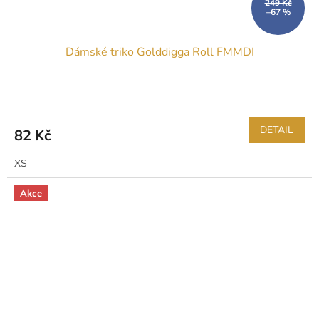
249 Kč
–67 %
Dámské triko Golddigga Roll FMMDI
DETAIL
82 Kč
XS
Akce