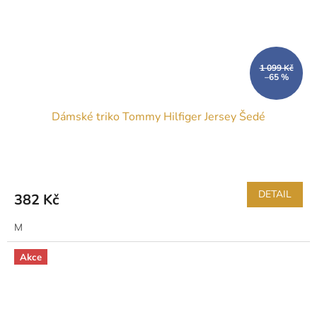
1 099 Kč
–65 %
Dámské triko Tommy Hilfiger Jersey Šedé
DETAIL
382 Kč
M
Akce