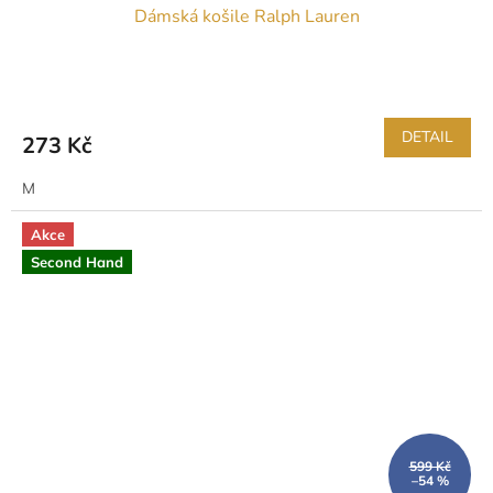
Dámská košile Ralph Lauren
DETAIL
273 Kč
M
Akce
Second Hand
599 Kč
–54 %