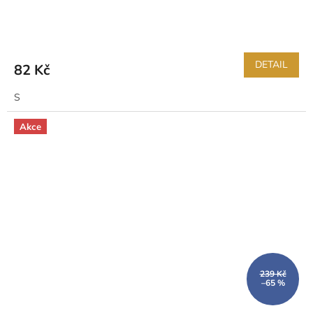
DETAIL
82 Kč
S
Akce
239 Kč
–65 %