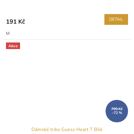
DETAIL
191 Kč
M
Akce
799 Kč
–72 %
Dámské triko Guess Heart T Bílé