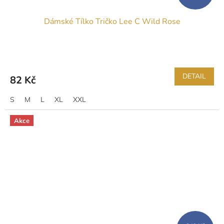
Dámské Tílko Tričko Lee C Wild Rose
DETAIL
82 Kč
S
M
L
XL
XXL
Akce