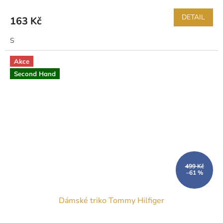
DETAIL
163 Kč
S
Akce
Second Hand
499 Kč
–61 %
Dámské triko Tommy Hilfiger