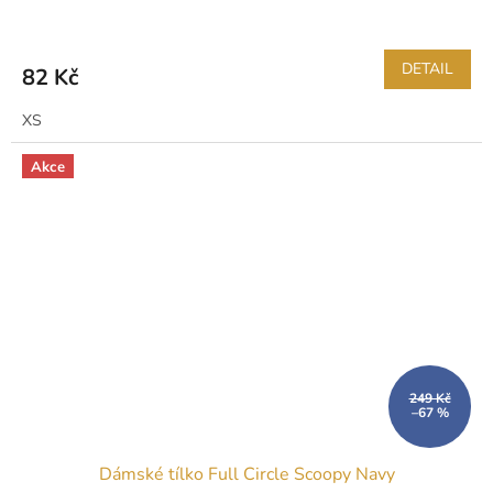
DETAIL
82 Kč
XS
Akce
249 Kč
–67 %
Dámské tílko Full Circle Scoopy Navy