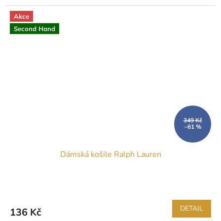
Akce
Second Hand
349 Kč
–61 %
Dámská košile Ralph Lauren
DETAIL
136 Kč