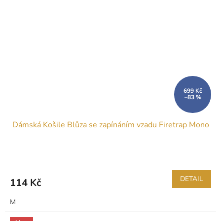
699 Kč
–83 %
Dámská Košile Blůza se zapínáním vzadu Firetrap Mono
DETAIL
114 Kč
M