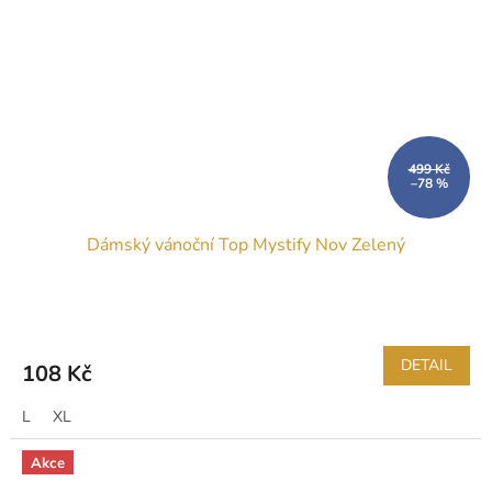
499 Kč
–78 %
Dámský vánoční Top Mystify Nov Zelený
DETAIL
108 Kč
L
XL
Akce