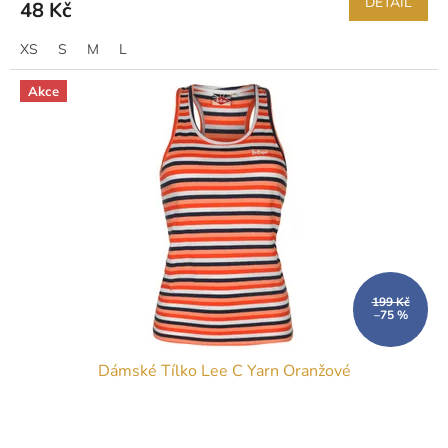
DETAIL
48 Kč
XS
S
M
L
Akce
199 Kč
–75 %
Dámské Tílko Lee C Yarn Oranžové