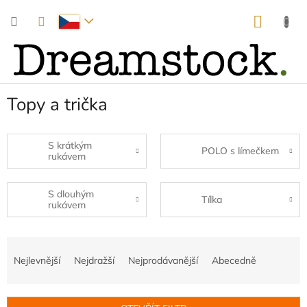
Přejít
NÁKUP
na
obsah
KOŠÍK
Topy a trička
S krátkým
POLO s límečkem
rukávem
S dlouhým
Tílka
rukávem
Ř
a
Nejlevnější
Nejdražší
Nejprodávanější
Abecedně
z
e
n