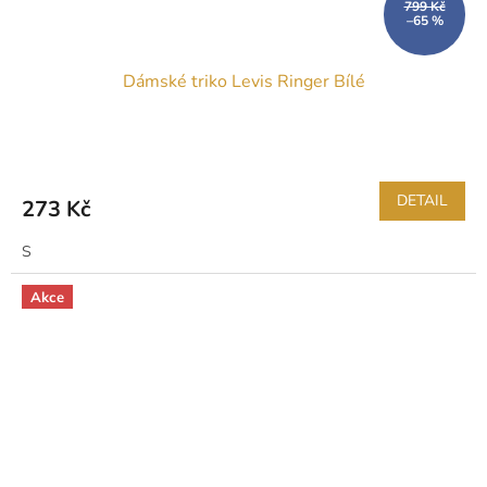
799 Kč
–65 %
Dámské triko Levis Ringer Bílé
DETAIL
273 Kč
S
Akce