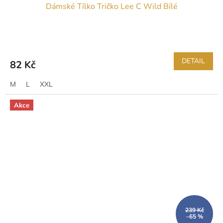
Dámské Tílko Tričko Lee C Wild Bílé
DETAIL
82 Kč
M
L
XXL
Akce
239 Kč
–65 %