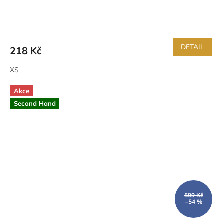
DETAIL
218 Kč
XS
Akce
Second Hand
599 Kč
–54 %