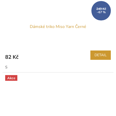
249 Kč
–67 %
Dámské triko Miso Yarn Černé
DETAIL
82 Kč
S
Akce