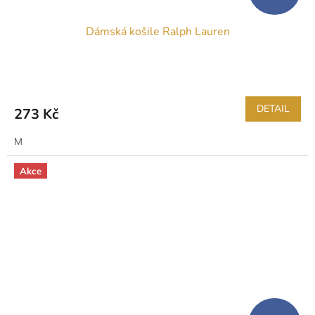
Dámská košile Ralph Lauren
DETAIL
273 Kč
M
Akce