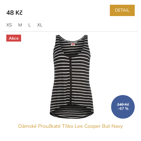
DETAIL
48 Kč
XS
M
L
XL
Akce
249 Kč
–67 %
Dámské Proužkaté Tílko Lee Cooper But Navy