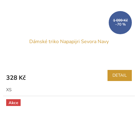
1 099 Kč
–70 %
Dámské triko Napapijri Sevora Navy
DETAIL
328 Kč
XS
Akce