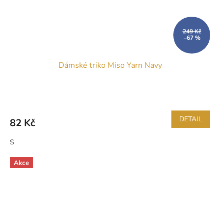
249 Kč
–67 %
Dámské triko Miso Yarn Navy
DETAIL
82 Kč
S
Akce