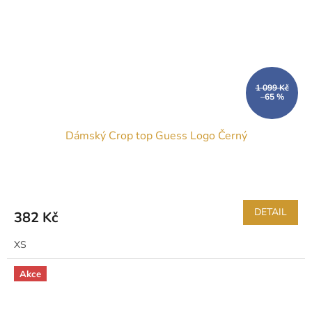
1 099 Kč
–65 %
Dámský Crop top Guess Logo Černý
DETAIL
382 Kč
XS
Akce