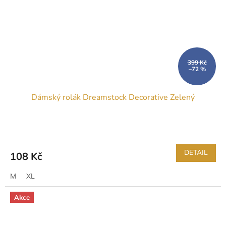
399 Kč
–72 %
Dámský rolák Dreamstock Decorative Zelený
DETAIL
108 Kč
M
XL
Akce