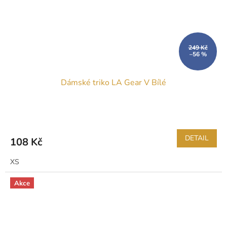
249 Kč
–56 %
Dámské triko LA Gear V Bílé
Průměrné
hodnocení
produktu
DETAIL
108 Kč
je
5,0
XS
z
5
hvězdiček.
Akce