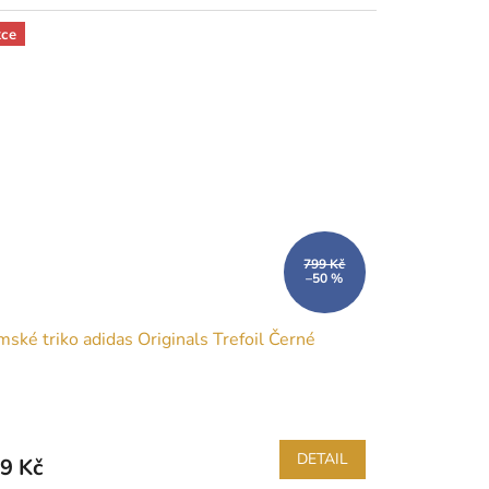
ce
799 Kč
–50 %
ské triko adidas Originals Trefoil Černé
DETAIL
9 Kč