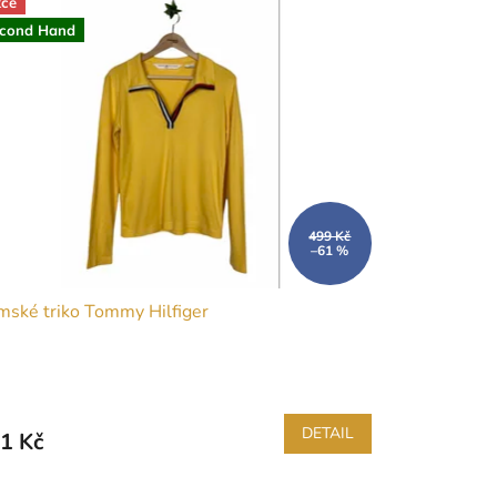
ce
cond Hand
499 Kč
–61 %
ské triko Tommy Hilfiger
DETAIL
1 Kč