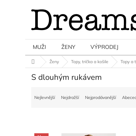
Přejít
na
obsah
MUŽI
ŽENY
VÝPRODEJ
Domů
Ženy
Topy, trička a košile
Topy a t
S dlouhým rukávem
Ř
a
Nejlevnější
Nejdražší
Nejprodávanější
Abece
z
e
n
í
p
V