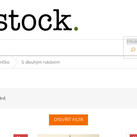

rička
S dlouhým rukávem
dně
OTEVŘÍT FILTR