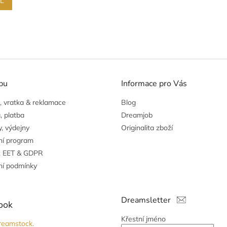
IL
O
v
l
á
pu
Informace pro Vás
d
a
 vratka & reklamace
Blog
c
í
, platba
Dreamjob
p
, výdejny
Originalita zboží
r
ní program
v
k
, EET & GDPR
y
í podmínky
v
ý
p
Dreamsletter
i
ook
s
Křestní jméno
u
reamstock.