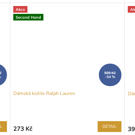
Akce
Ak
Second Hand
č
599 Kč
%
–54 %
Dámská košile Ralph Lauren
Dám
L
DETAIL
273 Kč
39