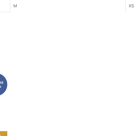
M
XS
Kč
%