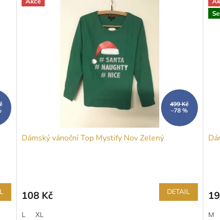
Akce
Ak
Se
č
499 Kč
%
–78 %
Dámský vánoční Top Mystify Nov Zelený
Dám
L
DETAIL
108 Kč
19
L
XL
M