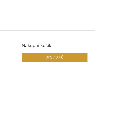
Nákupní košík
0
KS /
0 KČ