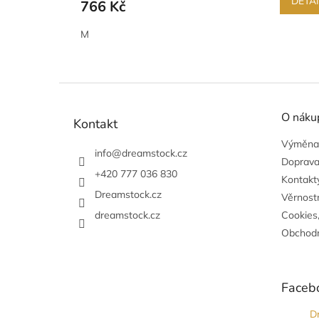
DETA
766 Kč
M
Z
á
O náku
p
Kontakt
a
Výměna,
t
info
@
dreamstock.cz
Doprava
í
+420 777 036 830
Kontakty
Dreamstock.cz
Věrnost
dreamstock.cz
Cookies
Obchodn
Faceb
D