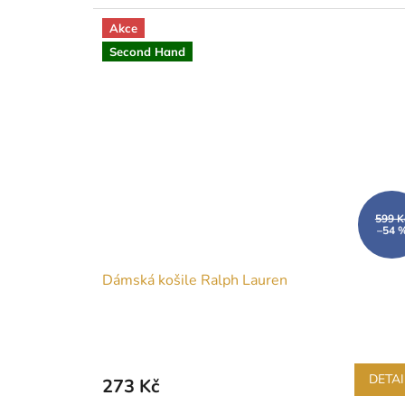
Akce
Second Hand
599 K
–54 
Dámská košile Ralph Lauren
DETAI
273 Kč