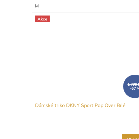
M
Akce
1 799 
–57 
Dámské triko DKNY Sport Pop Over Bílé