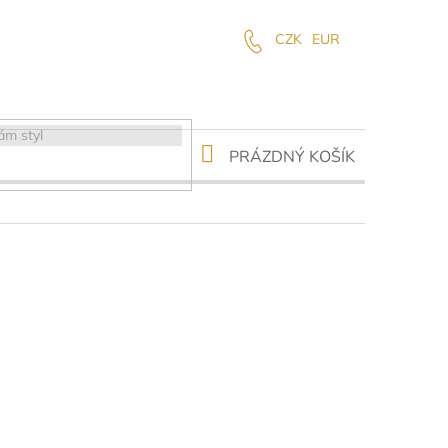
CZK
EUR
NÁKUPNÍ
PRÁZDNÝ KOŠÍK
KOŠÍK