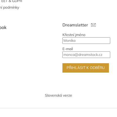
, EET & GDPR
í podmínky
Dreamsletter
ook
Křestní jméno
E-mail
PŘIHLÁSIT K ODBĚRU
Slovenská verze