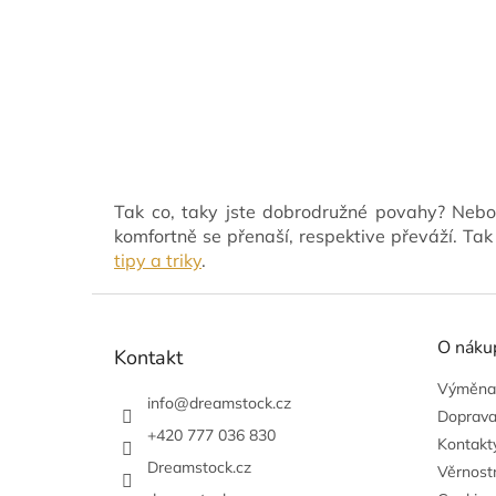
Tak co, taky jste dobrodružné povahy? Nebo 
komfortně se přenaší, respektive převáží. Ta
tipy a triky
.
Z
á
O náku
p
Kontakt
a
Výměna,
t
info
@
dreamstock.cz
Doprava
í
+420 777 036 830
Kontakty
Dreamstock.cz
Věrnost