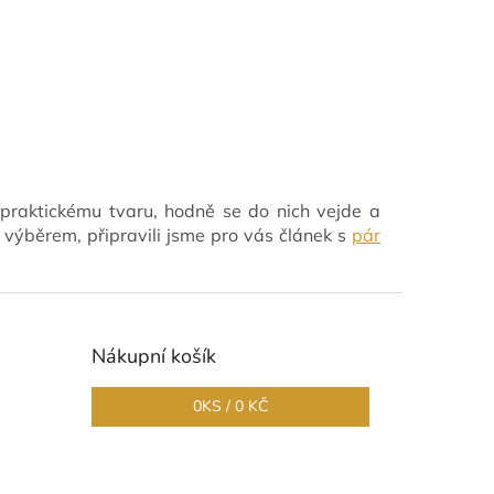
 praktickému tvaru, hodně se do nich vejde a
 výběrem, připravili jsme pro vás článek s
pár
Nákupní košík
0
KS /
0 KČ