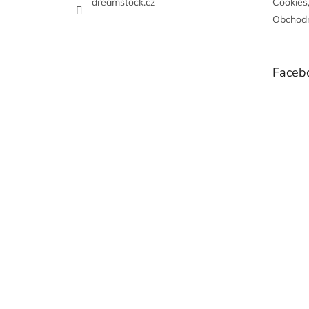
dreamstock.cz
Cookies
Obchodn
Faceb