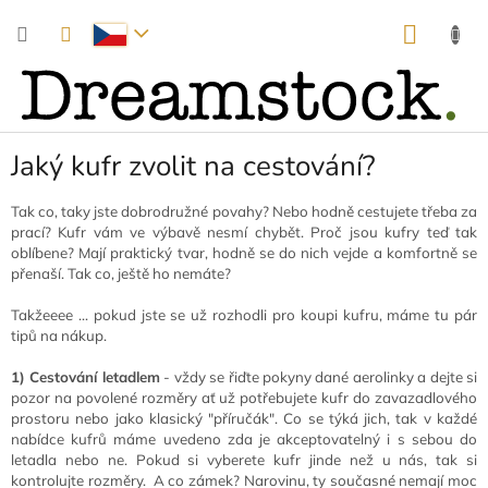
Přejít
NÁKUP
na
obsah
KOŠÍK
Jaký kufr zvolit na cestování?
Tak co, taky jste dobrodružné povahy? Nebo hodně cestujete třeba za
prací? Kufr vám ve výbavě nesmí chybět. Proč jsou kufry teď tak
oblíbene? Mají praktický tvar, hodně se do nich vejde a komfortně se
přenaší. Tak co, ještě ho nemáte?
Takžeeee ... pokud jste se už rozhodli pro koupi kufru, máme tu pár
tipů na nákup.
1) Cestování letadlem
- vždy se řiďte pokyny dané aerolinky a dejte si
pozor na povolené rozměry ať už potřebujete kufr do zavazadlového
prostoru nebo jako klasický "příručák". Co se týká jich, tak v každé
nabídce kufrů máme uvedeno zda je akceptovatelný i s sebou do
letadla nebo ne. Pokud si vyberete kufr jinde než u nás, tak si
kontrolujte rozměry. A co zámek? Narovinu, ty současné nemají moc