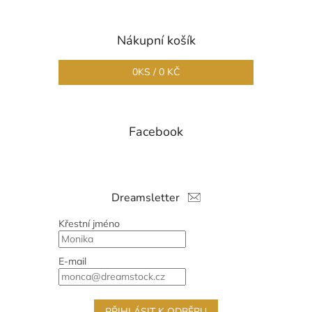
Nákupní košík
0
KS /
0 KČ
Facebook
Dreamsletter
Křestní jméno
E-mail
PŘIHLÁSIT K ODBĚRU