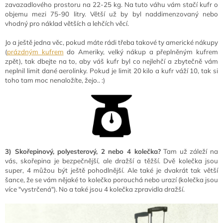
zavazadlového prostoru na 22-25 kg. Na tuto váhu vám stačí kufr o
objemu mezi 75-90 litry. Větší už by byl naddimenzovaný nebo
vhodný pro náklad větších a lehčích věcí.
Jo a ještě jedna věc, pokud máte rádi třeba takové ty americké nákupy
(
prázdným kufrem
do Ameriky, velký nákup a přeplněným kufrem
zpět), tak dbejte na to, aby váš kufr byl co nejlehčí a zbytečně vám
neplnil limit dané aerolinky. Pokud je limit 20 kilo a kufr váží 10, tak si
toho tam moc nenaložíte, žejo.. :)
3) Skořepinový, polyesterový, 2 nebo 4 kolečka?
Tam už záleží na
vás, skořepina je bezpečnější, ale dražší a těžší. Dvě kolečka jsou
super, 4 můžou být ještě pohodlnější. Ale také je dvakrát tak větší
šance, že se vám nějaké to kolečko porouchá nebo urazí (kolečka jsou
více "vystrčená"). No a také jsou 4 kolečka zpravidla dražší.