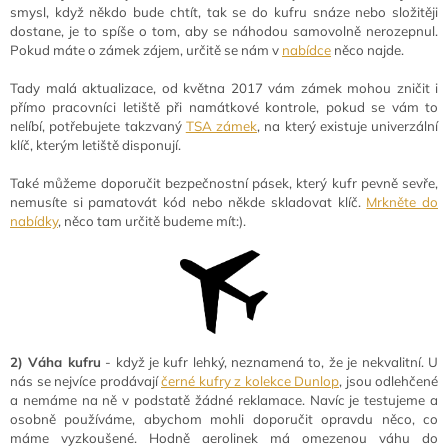
smysl, když někdo bude chtít, tak se do kufru snáze nebo složitěji
dostane, je to spíše o tom, aby se náhodou samovolně nerozepnul.
Pokud máte o zámek zájem, určitě se nám v
nabídce
něco najde.
Tady malá aktualizace, od května 2017 vám zámek mohou zničit i
přímo pracovníci letiště při namátkové kontrole, pokud se vám to
nelíbí, potřebujete takzvaný
TSA zámek
, na který existuje univerzální
klíč, kterým letiště disponují.
Také můžeme doporučit bezpečnostní pásek, který kufr pevně sevře,
nemusíte si pamatovát kód nebo někde skladovat klíč.
Mrkněte do
nabídky
, něco tam určitě budeme mít:).
2) Váha kufru
- když je kufr lehký, neznamená to, že je nekvalitní. U
nás se nejvíce prodávají
černé kufry z kolekce Dunlop
, jsou odlehčené
a nemáme na ně v podstatě žádné reklamace. Navíc je testujeme a
osobně používáme, abychom mohli doporučit opravdu něco, co
máme vyzkoušené. Hodně aerolinek má omezenou váhu do