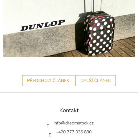
PŘEDCHOZÍ ČLÁNEK
DALŠÍ ČLÁNEK
Z
á
p
Kontakt
a
t
info
@
dreamstock.cz
í
+420 777 036 830