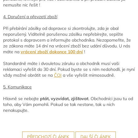
nemusíte nic řešit !
4. Doručení a převzetí zboží
Při přebírání zásilky od dopravce si zkontrolujte, zda je obal
neporušený. Viditelně porušenou zásilku nepřebírejte, sepište
protokol s dopravcem a informujte obchodníka. Nezapomeňte, že
ze zákona máte 14 dní na vrácení zboží bez udání důvodu. U nás
máte na
vrácení zboží dokonce 100 dní
!
Standardně máte i dvouletou záruku a obchodník musí vaši
reklamaci vyřešit do 30 dní. Pokud byste se s ním nedohodli, je nyní
vždy možné obrátit se na
ČOI
a vše vyřešit mimosoudně.
5. Komunikace
Hlavně se nebojte
ptát, vyzvídat, zjišťovat
. Obchodníci jsou tu od
toho, aby Vám pomohli. Pokud se tak nestane, tak u nich
nenakupujte.
PŘEDCHOZÍ ČLÁNEK
DALŠÍ ČLÁNEK