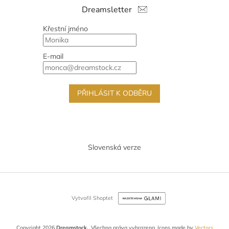
Dreamsletter
Křestní jméno
E-mail
PŘIHLÁSIT K ODBĚRU
Slovenská verze
Vytvořil Shoptet
Copyright 2026
Dreamstock.
. Všechna práva vyhrazena.
Icons made by
Vectors