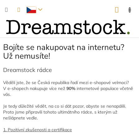
Přejít
NÁKUP
na
obsah
KOŠÍK
Bojíte se nakupovat na internetu?
Už nemusíte!
Dreamstock rádce
Věděli jste, že se Česká republika řadí mezi e-shopové velmoci?
V e-shopech nakupuje více než
90%
internetové populace včetně
vás.
Je tedy důležité vědět, na co si dát pozor, abyste se nenapálili.
Proto jsme připravili tohoto ultimátního rádce, s kterým už
nešlápnete vedle.
1. Pozitivní zkušenosti a certifikace