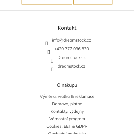
Z
á
p
Kontakt
a
t
info
@
dreamstock.cz
í
+420 777 036 830
Dreamstock.cz
dreamstock.cz
O nákupu
Výměna, vratka & reklamace
Doprava, platba
Kontakty, výdejny
Věrnostní program
Cookies, EET & GDPR
Obchodní podmínky