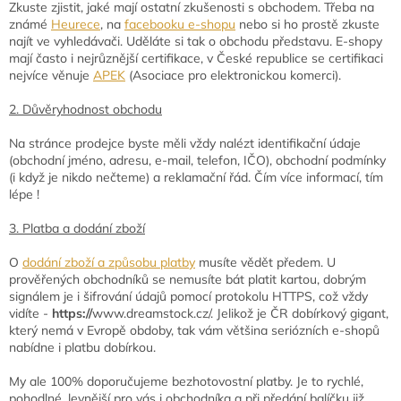
Zkuste zjistit, jaké mají ostatní zkušenosti s obchodem. Třeba na
známé
Heurece
, na
facebooku e-shopu
nebo si ho prostě zkuste
najít ve vyhledávači. Uděláte si tak o obchodu představu. E-shopy
mají často i nejrůznější certifikace, v České republice se certifikaci
nejvíce věnuje
APEK
(Asociace pro elektronickou komerci).
2. Důvěryhodnost obchodu
Na stránce prodejce byste měli vždy nalézt identifikační údaje
(obchodní jméno, adresu, e-mail, telefon, IČO), obchodní podmínky
(i když je nikdo nečteme) a reklamační řád. Čím více informací, tím
lépe !
3. Platba a dodání zboží
O
dodání zboží a způsobu platb
y
musíte vědět předem. U
prověřených obchodníků se nemusíte bát platit kartou, dobrým
signálem je i šifrování údajů pomocí protokolu HTTPS, což vždy
vidíte -
https://
www.dreamstock.cz/. Jelikož je ČR dobírkový gigant,
který nemá v Evropě obdoby, tak vám většina seriózních e-shopů
nabídne i platbu dobírkou.
My ale 100% doporučujeme bezhotovostní platby. Je to rychlé,
pohodlné, levnější pro vás i obchodníka a při předání balíčku již