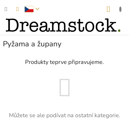
Přejít
NÁKUP
na
obsah
KOŠÍK
Pyžama a župany
Produkty teprve připravujeme.
Můžete se ale podívat na ostatní kategorie.