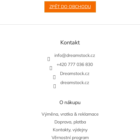
ZPĚT DO OBCHODU
Z
á
p
Kontakt
a
t
info
@
dreamstock.cz
í
+420 777 036 830
Dreamstock.cz
dreamstock.cz
O nákupu
Výměna, vratka & reklamace
Doprava, platba
Kontakty, výdejny
Věrnostní program