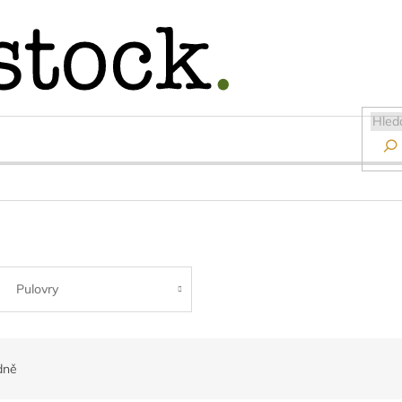

Pulovry
dně