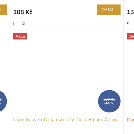
L
DETAIL
108 Kč
13
L
XL
S
Akce
Ak
č
399 Kč
%
–65 %
Dámský svetr Dreamstock V-Neck Ribbed Černý
Dám