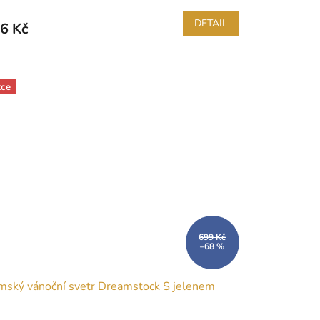
DETAIL
6 Kč
ce
699 Kč
–68 %
ský vánoční svetr Dreamstock S jelenem