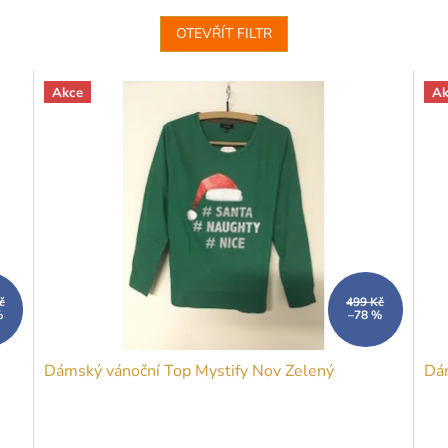
OTEVŘÍT FILTR
Akce
Ak
č
499 Kč
%
–78 %
Dámský vánoční Top Mystify Nov Zelený
Dám