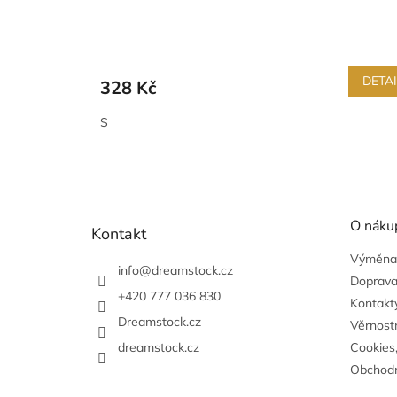
DETA
328 Kč
S
Z
á
O náku
p
Kontakt
a
Výměna,
t
info
@
dreamstock.cz
Doprava
í
+420 777 036 830
Kontakty
Dreamstock.cz
Věrnost
dreamstock.cz
Cookies
Obchodn