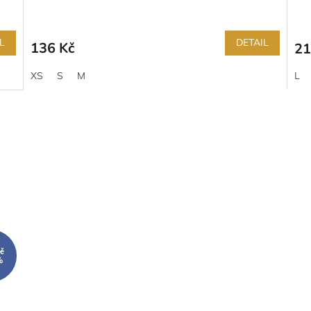
L
DETAIL
136 Kč
21
XS
S
M
L
č
%