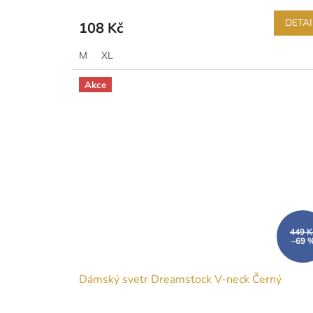
DETAI
108 Kč
M
XL
Akce
449 K
–69 
Dámský svetr Dreamstock V-neck Černý