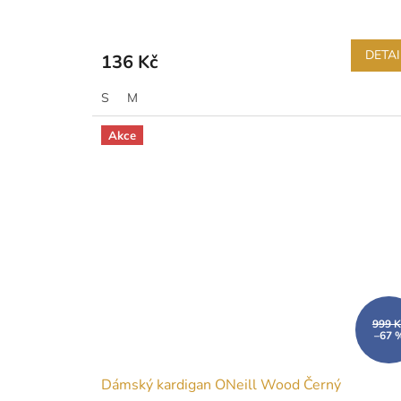
DETAI
136 Kč
S
M
Akce
999 K
–67 
Dámský kardigan ONeill Wood Černý