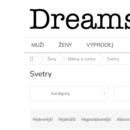
Přejít
na
obsah
MUŽI
ŽENY
VÝPRODEJ
Domů
Ženy
Mikiny a svetry
Svetry
Svetry
Kardigany
Ř
a
Nejlevnější
Nejdražší
Nejprodávanější
Abece
z