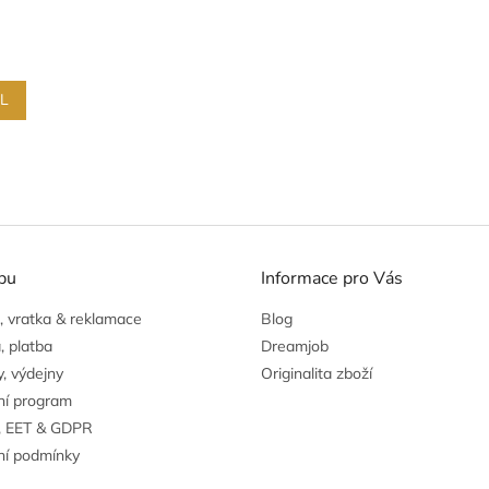
IL
O
v
l
á
pu
Informace pro Vás
d
a
 vratka & reklamace
Blog
c
í
, platba
Dreamjob
p
, výdejny
Originalita zboží
r
ní program
v
k
, EET & GDPR
y
í podmínky
v