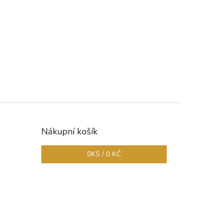
Nákupní košík
0
KS /
0 KČ