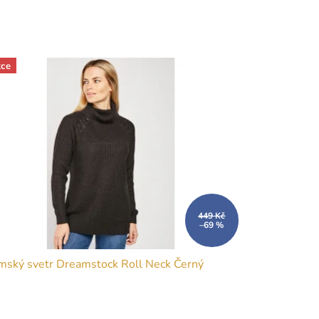
ce
449 Kč
–69 %
ský svetr Dreamstock Roll Neck Černý