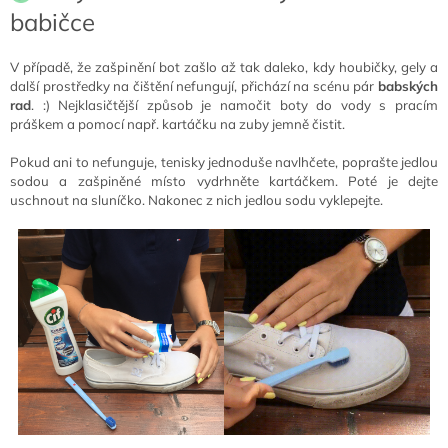
babičce
V případě, že zašpinění bot zašlo až tak daleko, kdy houbičky, gely a
další prostředky na čištění nefungují, přichází na scénu pár
babských
rad
. :) Nejklasičtější způsob je namočit boty do vody s pracím
práškem a pomocí např. kartáčku na zuby jemně čistit.
Pokud ani to nefunguje, t
enisky jednoduše navlhčete, poprašte jedlou
sodou a zašpiněné místo vydrhněte kartáčkem. Poté je dejte
uschnout na sluníčko. Nakonec z nich jedlou sodu vyklepejte.