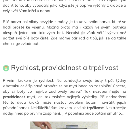
docílit toho, aby vypadaly, jako když jste je poprvé vytáhly z krabice a
celý svět Vám ležel u nohou.
Bílá barva asi nikdy nevyjde z módy. Je to univerzální barva, které se
hodí prostě ke všemu. Možná proto má i každý ve svém botníku
alespoň jeden pár takových bot. Neexistuje však větší výzva než
udržet své bílé boty čisté. Zde máme pár rad a tipů, jak se dá tahle
challenge zvládnout.
Rychlost, pravidelnost a trpělivost
Prvním krokem je
rychlost
. Nenechávejte svoje boty trpět týdny
v botníku celé špinavé. Vrhněte se na mytí ihned po zašpinění. Chcete,
aby si boty co nejvíce zachovaly barvu? Tak nezapomínejte na
pravidelnost
mytí, jen tak získáte nejlepší výsledky. Při nedodržení
těchto dvou kroků může nastat problém botám navrátit jejich
původní barvu. Nejdůležitějším krokem je však
trpělivost
! Neztrácejte
naději hned po prvním zašpinění. ;) V popelnici bude botám smutno...