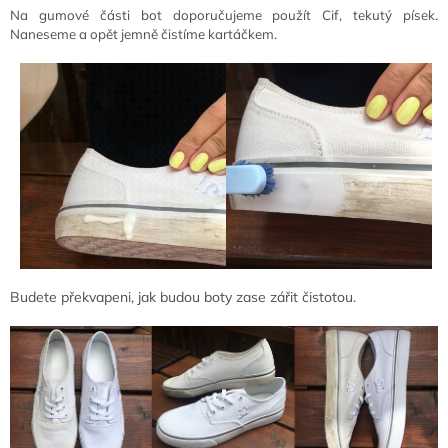
Na gumové části bot doporučujeme použít Cif, tekutý písek.
Naneseme a opět jemně čistíme kartáčkem.
Budete překvapeni, jak budou boty zase zářit čistotou.