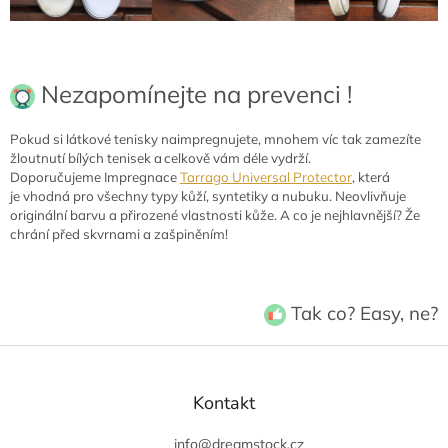
Nezapomínejte na prevenci !
Pokud si látkové tenisky
naimpregnujete
, mnohem víc tak zamezíte
žloutnutí bílých tenisek a celkově vám déle vydrží.
Doporučujeme Impregnace
Tarrago Universal Protector
, která
je vhodná pro všechny typy kůží, syntetiky a nubuku. Neovlivňuje
originální barvu a přirozené vlastnosti kůže. A co je nejhlavnější? Že
chrání před skvrnami a zašpiněním!
Tak co? Easy, ne?
Z
á
p
Kontakt
a
t
info
@
dreamstock.cz