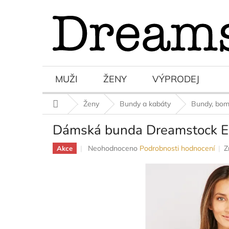
Přejít
na
obsah
MUŽI
ŽENY
VÝPRODEJ
Domů
Ženy
Bundy a kabáty
Bundy, bom
Dámská bunda Dreamstock Em
Průměrné
Neohodnoceno
Podrobnosti hodnocení
Z
Akce
hodnocení
produktu
je
0,0
z
5
hvězdiček.