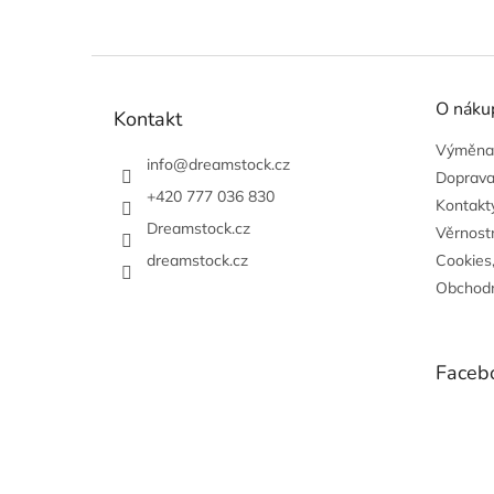
Z
á
O náku
p
Kontakt
a
Výměna,
t
info
@
dreamstock.cz
Doprava
í
+420 777 036 830
Kontakty
Dreamstock.cz
Věrnost
dreamstock.cz
Cookies
Obchodn
Faceb