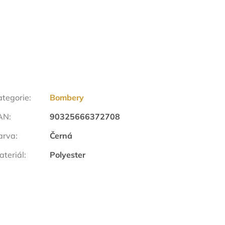
ategorie
:
Bombery
AN
:
90325666372708
arva
:
Černá
ateriál
:
Polyester