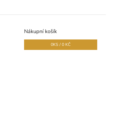
Nákupní košík
0
KS /
0 KČ