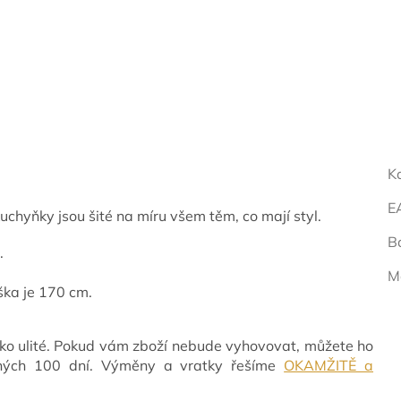
K
E
chyňky jsou šité na míru všem těm, co mají styl.
B
.
M
ška je 170 cm.
ko ulité. Pokud vám zboží nebude vyhovovat, můžete ho
vných 100 dní. Výměny a vratky řešíme
OKAMŽITĚ a