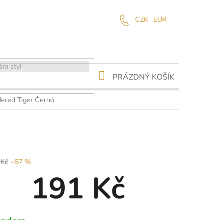
CZK
EUR
NÁKUPNÍ
PRÁZDNÝ KOŠÍK
KOŠÍK
ered Tiger Černá
 Kč
–57 %
191 Kč
ná