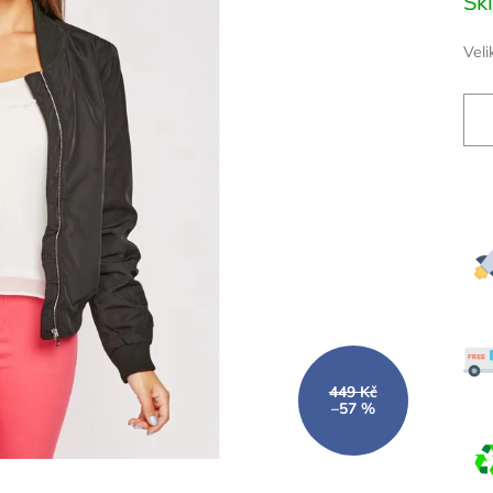
Sk
cena
Veli
449 Kč
–57 %