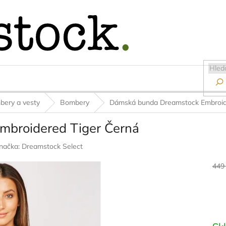

bery a vesty
Bombery
Dámská bunda Dreamstock Embroid
broidered Tiger Černá
načka:
Dreamstock Select
449
Měr