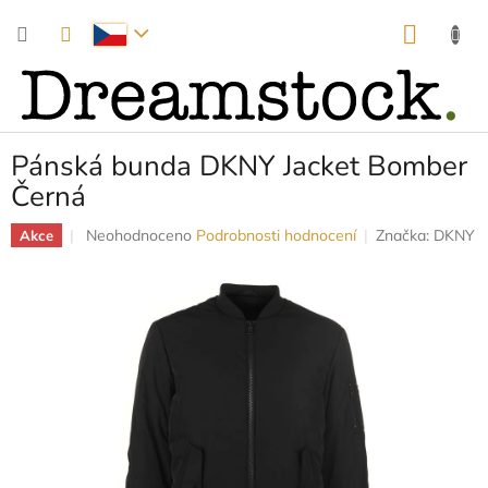
Přejít
NÁKUP
na
obsah
KOŠÍK
Pánská bunda DKNY Jacket Bomber
Černá
Průměrné
Neohodnoceno
Podrobnosti hodnocení
Značka:
DKNY
Akce
hodnocení
produktu
je
0,0
z
5
hvězdiček.