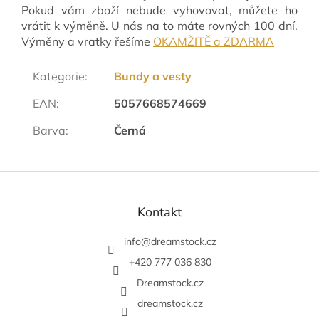
Pokud vám zboží nebude vyhovovat, můžete ho
vrátit k výměně. U nás na to máte rovných 100 dní.
Výměny a vratky řešíme
OKAMŽITĚ a ZDARMA
Kategorie
:
Bundy a vesty
EAN
:
5057668574669
Barva
:
Černá
Z
á
p
Kontakt
a
t
info
@
dreamstock.cz
í
+420 777 036 830
Dreamstock.cz
dreamstock.cz