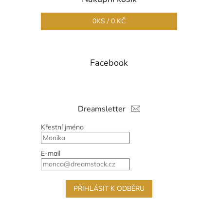
0
KS /
0 KČ
Facebook
Dreamsletter
Křestní jméno
E-mail
PŘIHLÁSIT K ODBĚRU