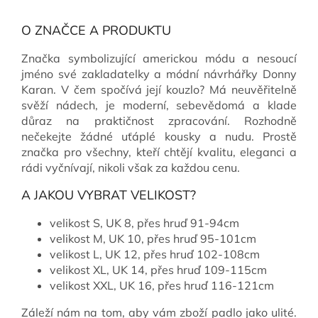
O ZNAČCE A PRODUKTU
Značka symbolizující americkou módu a nesoucí
jméno své zakladatelky a módní návrhářky Donny
Karan. V čem spočívá její kouzlo? Má neuvěřitelně
svěží nádech, je moderní, sebevědomá a klade
důraz na praktičnost zpracování. Rozhodně
nečekejte žádné uťáplé kousky a nudu. Prostě
značka pro všechny, kteří chtějí kvalitu, eleganci a
rádi vyčnívají, nikoli však za každou cenu.
A JAKOU VYBRAT VELIKOST?
velikost S, UK 8, přes hruď 91-94cm
velikost M, UK 10, přes hruď 95-101cm
velikost L, UK 12, přes hruď 102-108cm
velikost XL, UK 14, přes hruď 109-115cm
velikost XXL, UK 16, přes hruď 116-121cm
Záleží nám na tom, aby vám zboží padlo jako ulité.