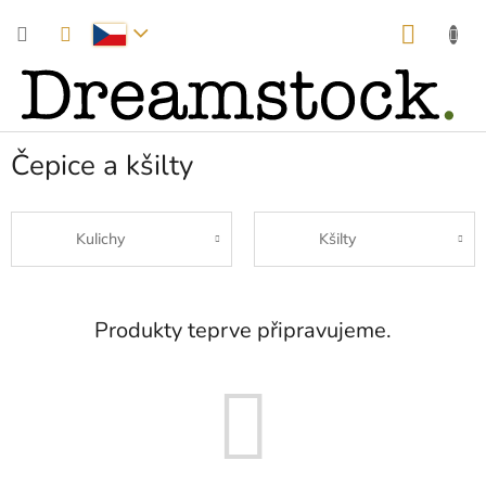
Přejít
NÁKUP
na
obsah
KOŠÍK
Čepice a kšilty
Kulichy
Kšilty
Produkty teprve připravujeme.