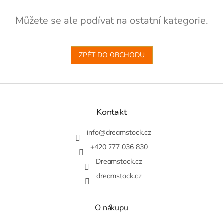
Můžete se ale podívat na ostatní kategorie.
ZPĚT DO OBCHODU
Z
á
p
Kontakt
a
t
info
@
dreamstock.cz
í
+420 777 036 830
Dreamstock.cz
dreamstock.cz
O nákupu