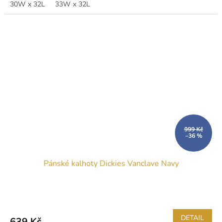
30W x 32L
33W x 32L
999 Kč
–36 %
Pánské kalhoty Dickies Vanclave Navy
DETAIL
639 Kč