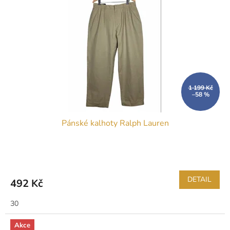
1 199 Kč
–58 %
Pánské kalhoty Ralph Lauren
DETAIL
492 Kč
30
Akce