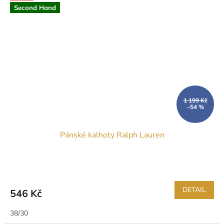
Second Hand
1 199 Kč
–54 %
Pánské kalhoty Ralph Lauren
DETAIL
546 Kč
38/30