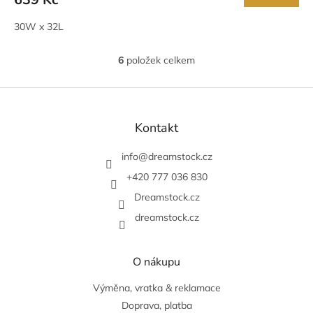
30W x 32L
6
položek celkem
O
v
l
Z
á
á
d
p
Kontakt
a
a
c
t
info
@
dreamstock.cz
í
í
p
+420 777 036 830
r
v
Dreamstock.cz
k
dreamstock.cz
y
v
ý
O nákupu
p
i
Výměna, vratka & reklamace
s
u
Doprava, platba