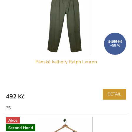
1 199 Kč
–58 %
Pánské kalhoty Ralph Lauren
DETAIL
492 Kč
35
Akce
Second Hand