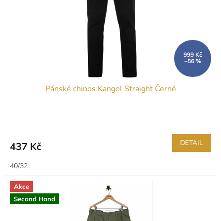
t
r
ů
o
d
u
k
999 Kč
–56 %
t
ů
Pánské chinos Kangol Straight Černé
DETAIL
437 Kč
40/32
Akce
Second Hand