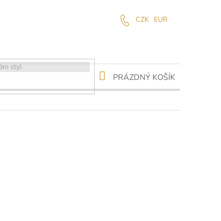
CZK
EUR
NÁKUPNÍ
PRÁZDNÝ KOŠÍK
KOŠÍK