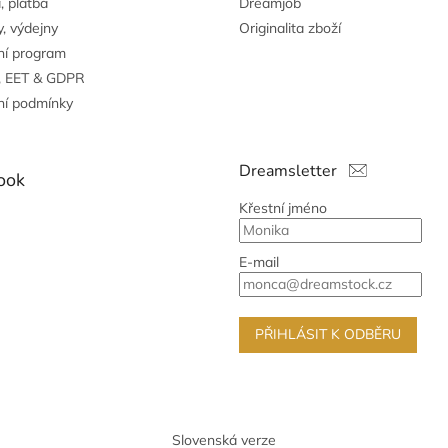
, platba
Dreamjob
, výdejny
Originalita zboží
ní program
, EET & GDPR
í podmínky
Dreamsletter
ook
Křestní jméno
E-mail
PŘIHLÁSIT K ODBĚRU
Slovenská verze