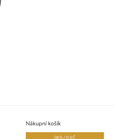
Nákupní košík
0
KS /
0 KČ