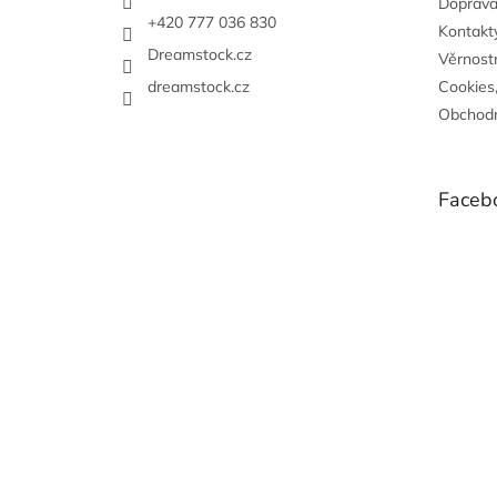
Doprava
í
+420 777 036 830
Kontakty
Dreamstock.cz
Věrnost
dreamstock.cz
Cookies
Obchodn
Faceb