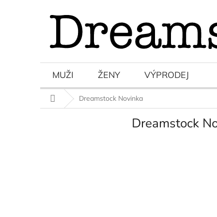
Přejít
na
obsah
MUŽI
ŽENY
VÝPRODEJ
Domů
Dreamstock Novinka
Dreamstock No