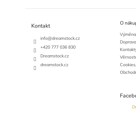
Z
á
O náku
p
Kontakt
a
Výměna,
t
info
@
dreamstock.cz
Doprava
í
+420 777 036 830
Kontakty
Dreamstock.cz
Věrnost
dreamstock.cz
Cookies
Obchodn
Faceb
D