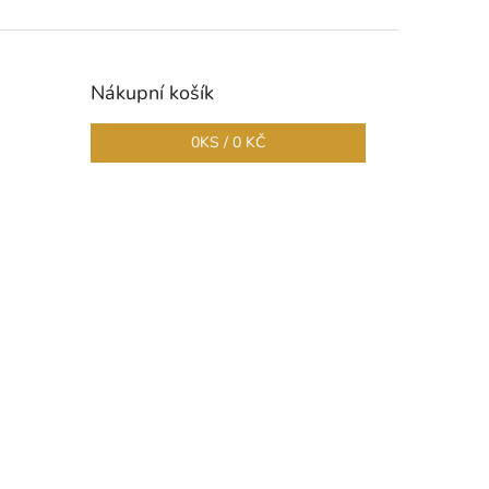
Nákupní košík
0
KS /
0 KČ