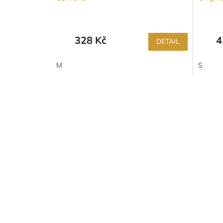
328 Kč
4
DETAIL
M
S