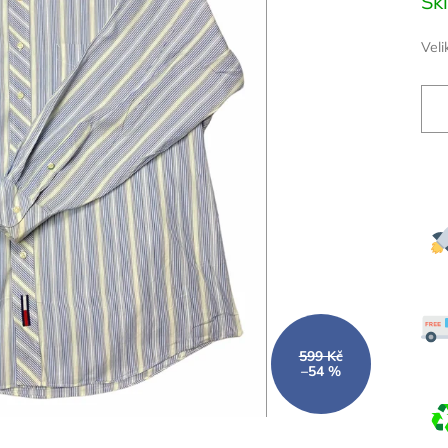
Sk
cena
Veli
599 Kč
–54 %