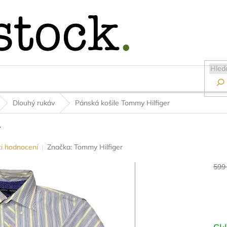

Dlouhý rukáv
Pánská košile Tommy Hilfiger
r
i hodnocení
Značka:
Tommy Hilfiger
599
Měr