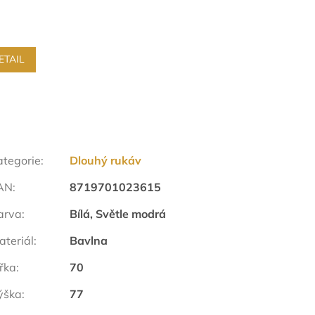
ETAIL
ategorie
:
Dlouhý rukáv
AN
:
8719701023615
arva
:
Bílá, Světle modrá
ateriál
:
Bavlna
ířka
:
70
ýška
:
77