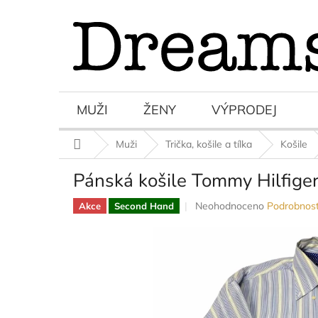
Přejít
na
obsah
MUŽI
ŽENY
VÝPRODEJ
Domů
Muži
Trička, košile a tílka
Košile
Pánská košile Tommy Hilfige
Průměrné
Neohodnoceno
Podrobnost
Akce
Second Hand
hodnocení
produktu
je
0,0
z
5
hvězdiček.