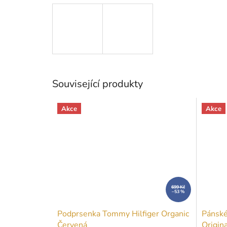
Související produkty
Akce
Akce
699 Kč
–53 %
Podprsenka Tommy Hilfiger Organic
Pánské
Červená
Origin