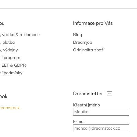
pu
Informace pro Vás
 vratka & reklamace
Blog
, platba
Dreamjob
, výdejny
Originalita zboží
ní program
, EET & GDPR
í podmínky
Dreamsletter
ook
Křestní jméno
reamstock.
E-mail