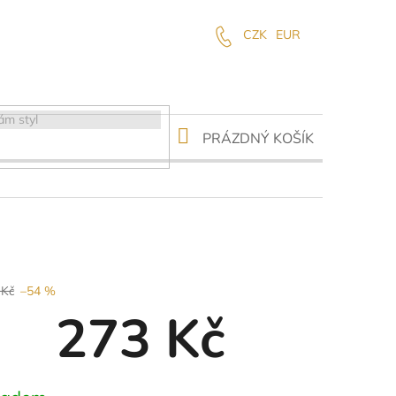
CZK
EUR
NÁKUPNÍ
PRÁZDNÝ KOŠÍK
KOŠÍK
 Kč
–54 %
273 Kč
ná