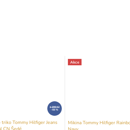
Akce
1 299 Kč
–66 %
 triko Tommy Hilfiger Jeans
Mikina Tommy Hilfiger Rain
al CN Šedé
Navy