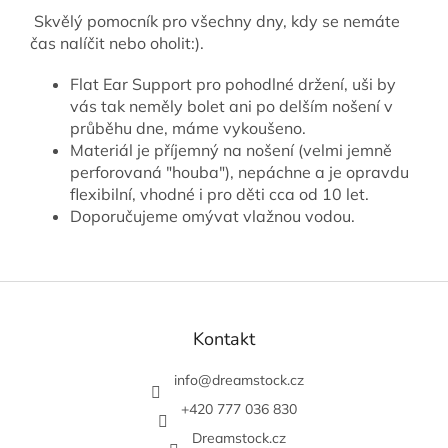
Skvělý pomocník pro všechny dny, kdy se nemáte
čas nalíčit nebo oholit:).
Flat Ear Support pro pohodlné držení, uši by
vás tak neměly bolet ani po delším nošení v
průběhu dne, máme vykoušeno.
Materiál je příjemný na nošení (
velmi jemně
perforovaná "houba"), nepáchne a je opravdu
flexibilní, vhodné i pro děti cca od 10 let.
Doporučujeme omývat vlažnou vodou.
Z
á
p
Kontakt
a
t
info
@
dreamstock.cz
í
+420 777 036 830
Dreamstock.cz