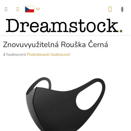
Přejít
NÁKUP
na
obsah
KOŠÍK
Znovuvyužitelná Rouška Černá
Průměrné
4 hodnocení
Podrobnosti hodnocení
hodnocení
produktu
je
3,5
z
5
hvězdiček.