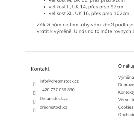
velikost L, UK 14, přes prsa 97cm
velikost XL, UK 16, přes prsa 102cm
Záleží nám na tom, aby vám zboží padlo ja
vrátit k výměně. U nás na to máte rovných
Z
á
O náku
p
Kontakt
a
Výměna,
t
info
@
dreamstock.cz
Doprava
í
+420 777 036 830
Kontakty
Dreamstock.cz
Věrnost
dreamstock.cz
Cookies
Obchodn