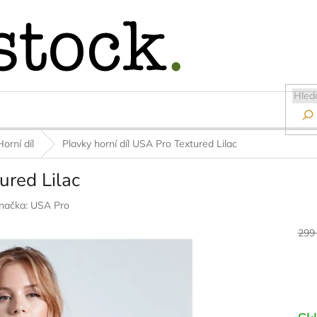

Horní díl
Plavky horní díl USA Pro Textured Lilac
ured Lilac
načka:
USA Pro
299
Měr