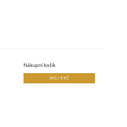
Nákupní košík
0
KS /
0 KČ