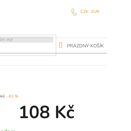
CZK
EUR
NÁKUPNÍ
PRÁZDNÝ KOŠÍK
KOŠÍK
 Kč
–63 %
108 Kč
ná