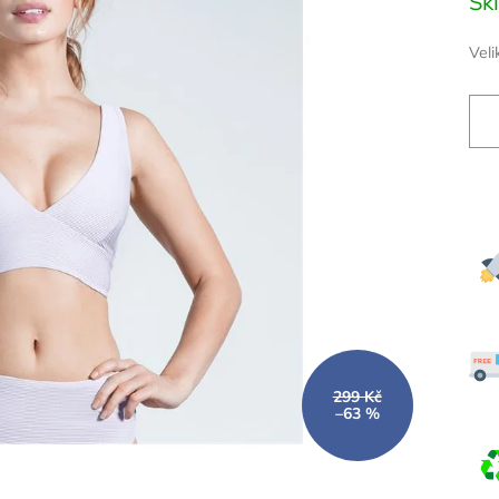
Sk
cena
Veli
299 Kč
–63 %