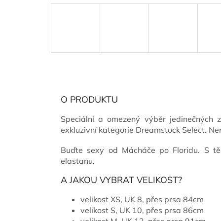
O PRODUKTU
Speciální a omezený výběr jedinečných z
exkluzivní kategorie Dreamstock Select. Ne
Buďte sexy od Mácháče po Floridu. S tě
elastanu.
A JAKOU VYBRAT VELIKOST?
velikost XS, UK 8, přes prsa 84cm
velikost S, UK 10, přes prsa 86cm
velikost M, UK 12, přes prsa 91cm