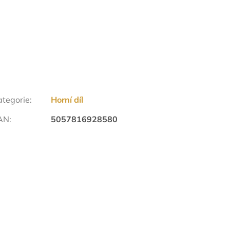
ategorie
:
Horní díl
AN
:
5057816928580