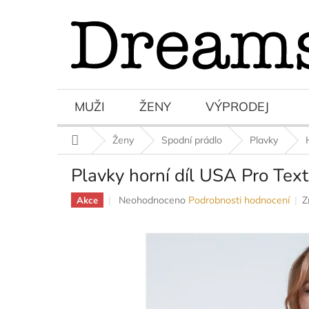
Přejít
na
obsah
MUŽI
ŽENY
VÝPRODEJ
Domů
Ženy
Spodní prádlo
Plavky
Plavky horní díl USA Pro Text
Průměrné
Neohodnoceno
Podrobnosti hodnocení
Z
Akce
hodnocení
produktu
je
0,0
z
5
hvězdiček.