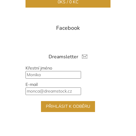
0
KS /
0 KČ
Facebook
Dreamsletter
Křestní jméno
E-mail
PŘIHLÁSIT K ODBĚRU