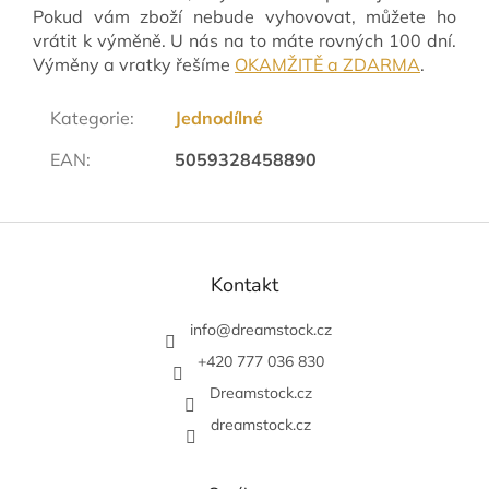
Pokud vám zboží nebude vyhovovat, můžete ho
vrátit k výměně. U nás na to máte rovných 100 dní.
Výměny a vratky řešíme
OKAMŽITĚ a ZDARMA
.
Kategorie
:
Jednodílné
EAN
:
5059328458890
Z
á
p
Kontakt
a
t
info
@
dreamstock.cz
í
+420 777 036 830
Dreamstock.cz
dreamstock.cz