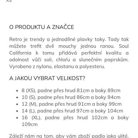
XS
O PRODUKTU A ZNAČCE
Retro je trendy a jednodílné plavky taky. Tady tak
můžete trefit dvě mouchy jednou ranou. Soul
California k tomu přidává perfektní kvalitu a
odolnost vůči soli, chloŕu a slunečním paprskům.
Vyrobeno z nylonu, elastanu a polyesteru.
A JAKOU VYBRAT VELIKOST?
8 (XS), padne přes hrud 81cm a boky 89cm
10 (S), padne přes hrud 86cm a boky 94cm
12 (M), padne přes hrud 91cm a boky 99cm
14 (L), padne přes hrud 97cm a boky 104cm
16 (XL), padne přes hrud 102cm a boky
109cm
Záleží nám na tom, aby vám zboží padlo jako ulité.