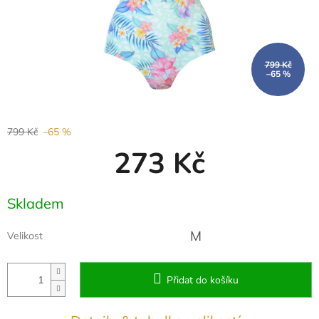
799 Kč
–65 %
799 Kč
–65 %
273 Kč
Měrná
Skladem
cena:
M
Velikost
Přidat do košíku