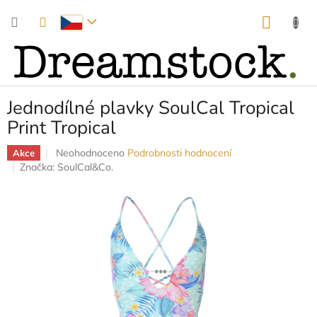
Přejít
NÁKUP
na
obsah
KOŠÍK
Jednodílné plavky SoulCal Tropical
Print Tropical
Průměrné
Neohodnoceno
Podrobnosti hodnocení
Akce
hodnocení
Značka:
SoulCal&Co.
produktu
je
0,0
z
5
hvězdiček.