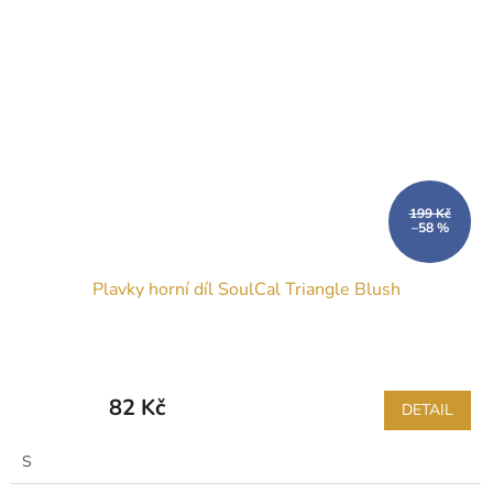
199 Kč
–58 %
Plavky horní díl SoulCal Triangle Blush
82 Kč
DETAIL
S