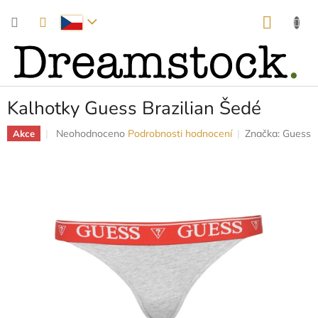
Přejít
NÁKUP
na
obsah
KOŠÍK
Kalhotky Guess Brazilian Šedé
Průměrné
Neohodnoceno
Podrobnosti hodnocení
Značka:
Guess
Akce
hodnocení
produktu
je
0,0
z
5
hvězdiček.