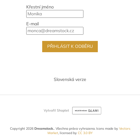
Křestní jméno
E-mail
PŘIHLÁSIT K ODBĚRU
Slovenská verze
Vytvořil Shoptet
Copyright 2026
Dreamstock.
. Všechna práva vyhrazena.
Icons made by
Vectors
Market
, licensed by
CC 3.0 BY