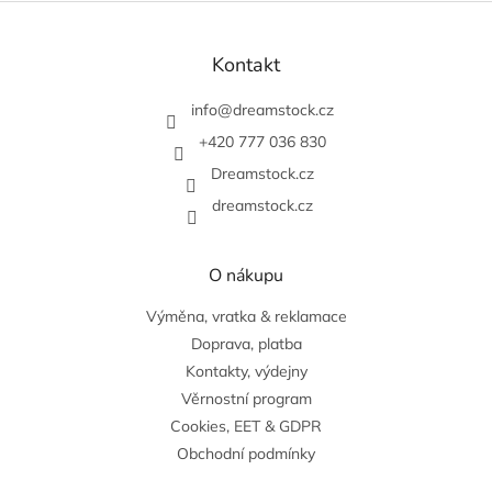
Z
á
p
Kontakt
a
t
info
@
dreamstock.cz
í
+420 777 036 830
Dreamstock.cz
dreamstock.cz
O nákupu
Výměna, vratka & reklamace
Doprava, platba
Kontakty, výdejny
Věrnostní program
Cookies, EET & GDPR
Obchodní podmínky