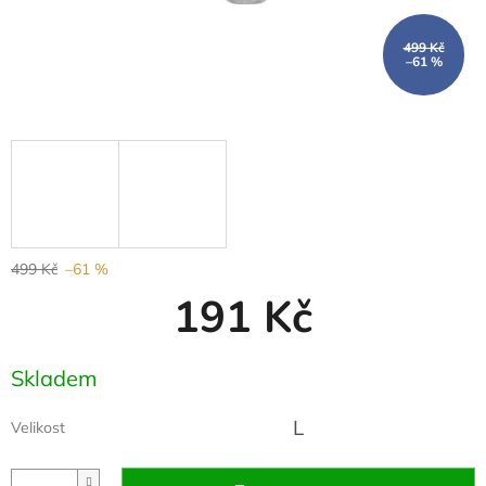
499 Kč
–61 %
499 Kč
–61 %
191 Kč
Měrná
Skladem
cena:
L
Velikost