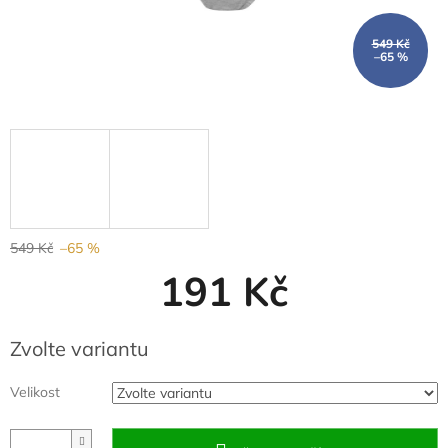
549 Kč
–65 %
549 Kč
–65 %
191 Kč
Měrná
Zvolte variantu
cena:
Velikost