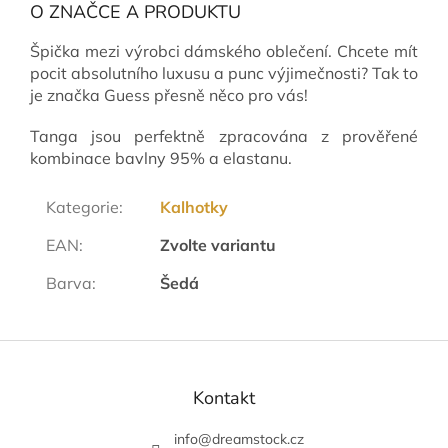
O ZNAČCE A PRODUKTU
Špička mezi výrobci dámského oblečení. Chcete mít
pocit absolutního luxusu a punc výjimečnosti? Tak to
je značka Guess přesně něco pro vás!
Tanga jsou perfektně zpracována z prověřené
kombinace bavlny 95% a elastanu.
Kategorie
:
Kalhotky
EAN
:
Zvolte variantu
Barva
:
Šedá
Z
á
p
Kontakt
a
t
info
@
dreamstock.cz