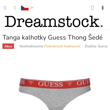
Přejít
NÁKUP
na
obsah
KOŠÍK
Tanga kalhotky Guess Thong Šedé
Průměrné
Neohodnoceno
Podrobnosti hodnocení
Značka:
Guess
Akce
hodnocení
produktu
je
0,0
z
5
hvězdiček.