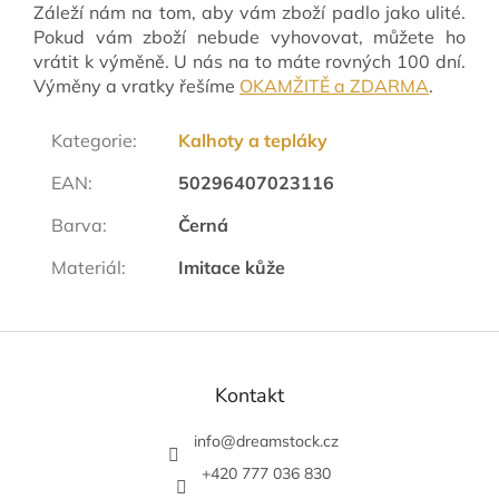
Záleží nám na tom, aby vám zboží padlo jako ulité.
Pokud vám zboží nebude vyhovovat, můžete ho
vrátit k výměně. U nás na to máte rovných 100 dní.
Výměny a vratky řešíme
OKAMŽITĚ a ZDARMA
.
Kategorie
:
Kalhoty a tepláky
EAN
:
50296407023116
Barva
:
Černá
Materiál
:
Imitace kůže
Z
á
p
Kontakt
a
t
info
@
dreamstock.cz
í
+420 777 036 830