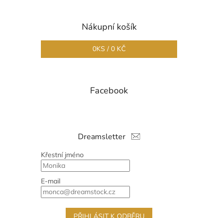
Nákupní košík
0
KS /
0 KČ
Facebook
Dreamsletter
Křestní jméno
E-mail
PŘIHLÁSIT K ODBĚRU