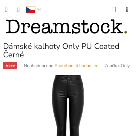
Přejít
NÁKUP
na
obsah
KOŠÍK
Dámské kalhoty Only PU Coated
Černé
Průměrné
Neohodnoceno
Podrobnosti hodnocení
Značka:
Only
Akce
hodnocení
produktu
je
0,0
z
5
hvězdiček.