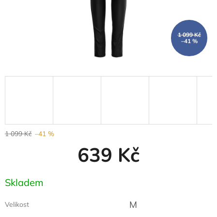
1 099 Kč
–41 %
1 099 Kč
–41 %
639 Kč
Měrná
Skladem
cena:
M
Velikost