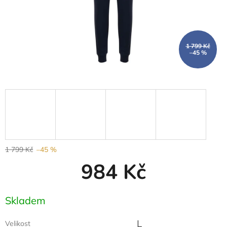
1 799 Kč
–45 %
1 799 Kč
–45 %
984 Kč
Měrná
Skladem
cena:
L
Velikost