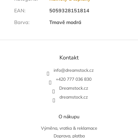
EAN
:
5059328151814
Barva
:
Tmavě modrá
Z
á
p
Kontakt
a
t
info
@
dreamstock.cz
í
+420 777 036 830
Dreamstock.cz
dreamstock.cz
O nákupu
Výměna, vratka & reklamace
Doprava, platba