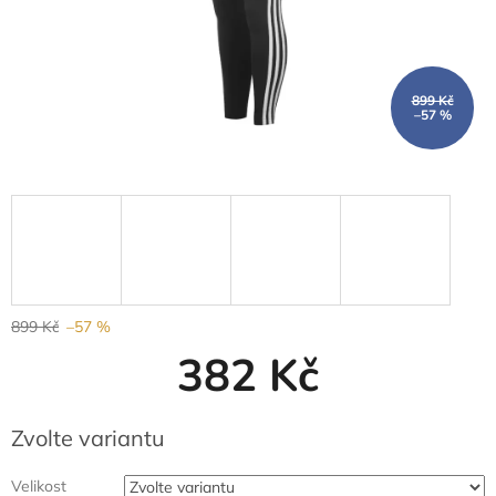
899 Kč
–57 %
899 Kč
–57 %
382 Kč
Měrná
Zvolte variantu
cena:
Velikost