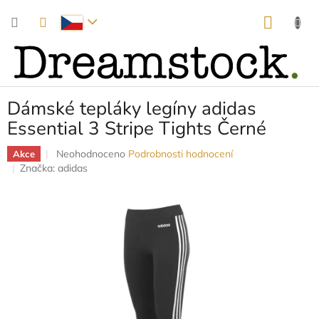
Přejít
NÁKUP
na
obsah
KOŠÍK
Dámské tepláky legíny adidas
Essential 3 Stripe Tights Černé
Průměrné
Neohodnoceno
Podrobnosti hodnocení
Akce
hodnocení
Značka:
adidas
produktu
je
0,0
z
5
hvězdiček.