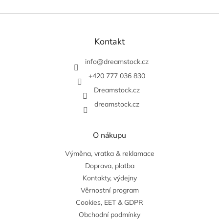
Z
á
p
Kontakt
a
t
info
@
dreamstock.cz
í
+420 777 036 830
Dreamstock.cz
dreamstock.cz
O nákupu
Výměna, vratka & reklamace
Doprava, platba
Kontakty, výdejny
Věrnostní program
Cookies, EET & GDPR
Obchodní podmínky