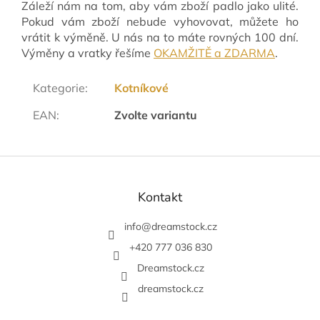
Záleží nám na tom, aby vám zboží padlo jako ulité.
Pokud vám zboží nebude vyhovovat, můžete ho
vrátit k výměně. U nás na to máte rovných 100 dní.
Výměny a vratky řešíme
OKAMŽITĚ a ZDARMA
.
Kategorie
:
Kotníkové
EAN
:
Zvolte variantu
Z
á
p
Kontakt
a
t
info
@
dreamstock.cz
í
+420 777 036 830
Dreamstock.cz
dreamstock.cz