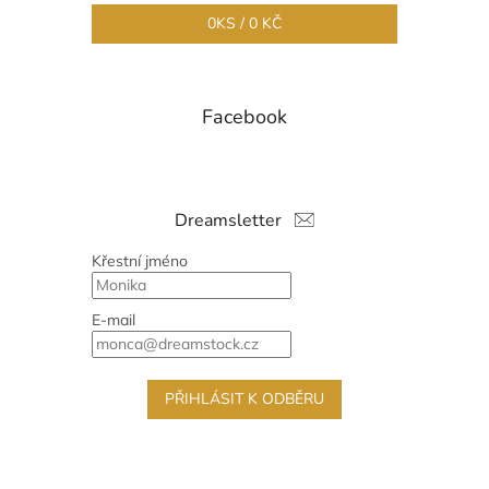
0
KS /
0 KČ
Facebook
Dreamsletter
Křestní jméno
E-mail
PŘIHLÁSIT K ODBĚRU