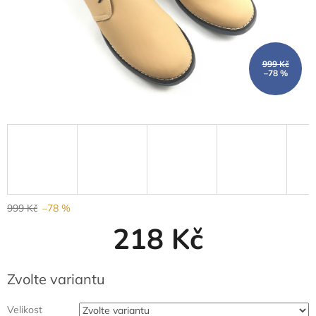
999 Kč
–78 %
999 Kč
–78 %
218 Kč
Měrná
Zvolte variantu
cena:
Velikost