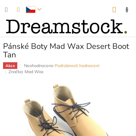
Přejít
NÁKUP
na
obsah
KOŠÍK
Pánské Boty Mad Wax Desert Boot
Tan
Průměrné
Neohodnoceno
Podrobnosti hodnocení
Akce
hodnocení
Značka:
Mad Wax
produktu
je
0,0
z
5
hvězdiček.