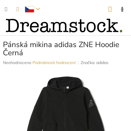
Přejít
NÁKUP
na
obsah
KOŠÍK
Pánská mikina adidas ZNE Hoodie
Černá
Průměrné
Neohodnoceno
Podrobnosti hodnocení
Značka:
adidas
hodnocení
produktu
je
0,0
z
5
hvězdiček.