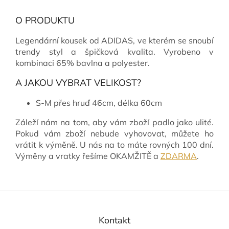
O PRODUKTU
Legendární kousek od ADIDAS, ve kterém se snoubí
trendy styl a špičková kvalita. Vyrobeno v
kombinaci 65% bavlna a polyester.
A JAKOU VYBRAT VELIKOST?
S-M přes hruď 46cm, délka 60cm
Záleží nám na tom, aby vám zboží padlo jako ulité.
Pokud vám zboží nebude vyhovovat, můžete ho
vrátit k výměně. U nás na to máte rovných 100 dní.
Výměny a vratky řešíme OKAMŽITĚ a
ZDARMA
.
Z
á
p
Kontakt