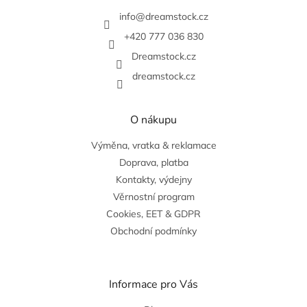
a
t
info
@
dreamstock.cz
í
+420 777 036 830
Dreamstock.cz
dreamstock.cz
O nákupu
Výměna, vratka & reklamace
Doprava, platba
Kontakty, výdejny
Věrnostní program
Cookies, EET & GDPR
Obchodní podmínky
Informace pro Vás