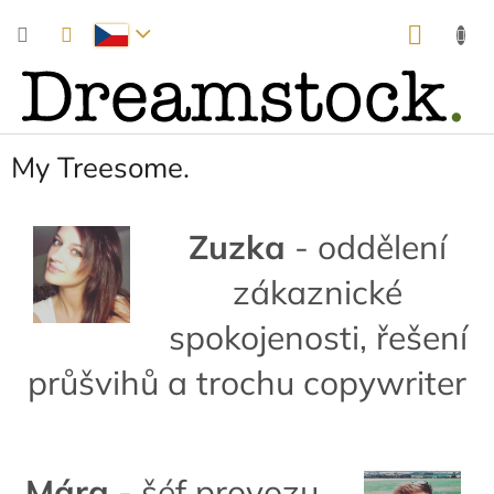
Přejít
NÁKUP
na
obsah
KOŠÍK
My Treesome.
Zuzka
- oddělení
zákaznické
spokojenosti, řešení
průšvihů a trochu copywriter
Mára
- šéf provozu,