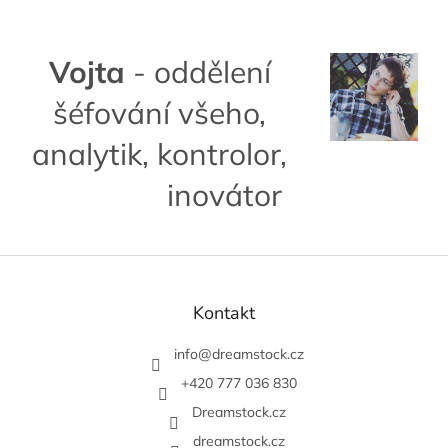
Vojta
- oddělení
šéfování všeho,
analytik, kontrolor,
inovátor
Z
á
p
Kontakt
a
t
info
@
dreamstock.cz
í
+420 777 036 830
Dreamstock.cz
dreamstock.cz