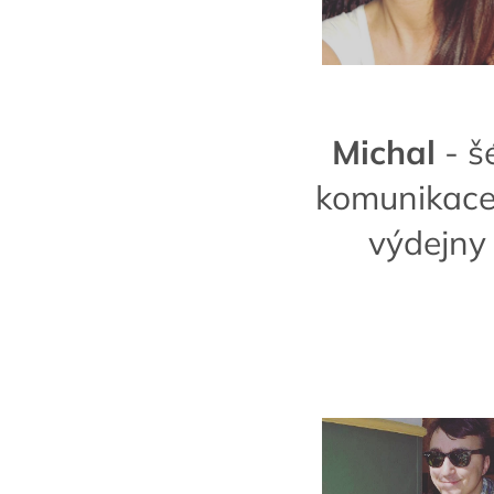
Michal
- š
komunikace
výdejny