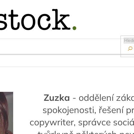

Zuzka
- oddělení zák
spokojenosti, řešení p
copywriter, správce sociál