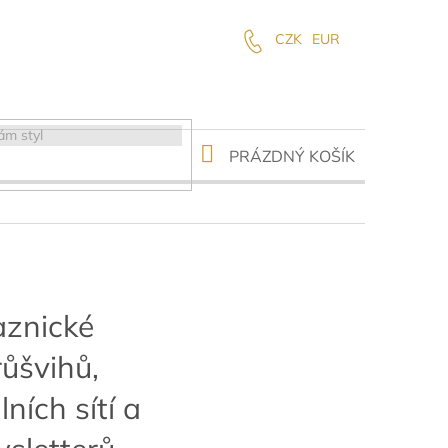
CZK
EUR
NÁKUPNÍ
PRÁZDNÝ KOŠÍK
KOŠÍK
aznické
růšvihů,
ních sítí a