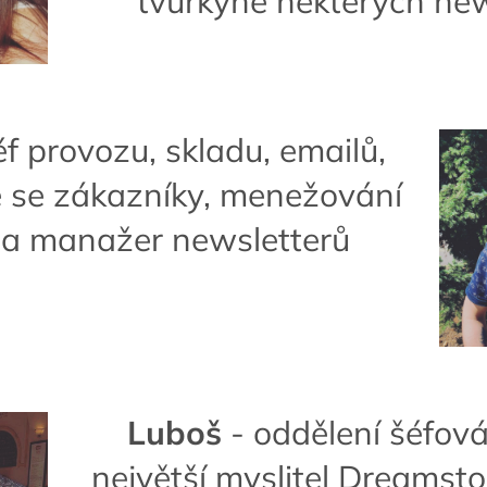
tvůrkyně některých new
éf provozu, skladu, emailů,
 se zákazníky, menežování
 a manažer newsletterů
Luboš
- oddělení šéfová
největší myslitel Dreamst