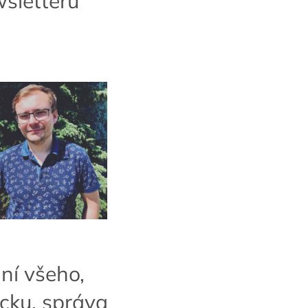
sletterů
ní všeho,
ocku, správa