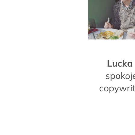
Lucka
spokoje
copywrit