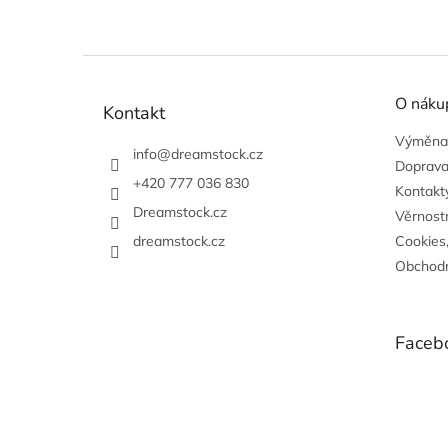
Z
á
O náku
p
Kontakt
a
Výměna,
t
info
@
dreamstock.cz
Doprava
í
+420 777 036 830
Kontakty
Dreamstock.cz
Věrnost
dreamstock.cz
Cookies
Obchodn
Faceb