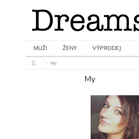
Přejít
na
obsah
MUŽI
ŽENY
VÝPRODEJ
Domů
My
My