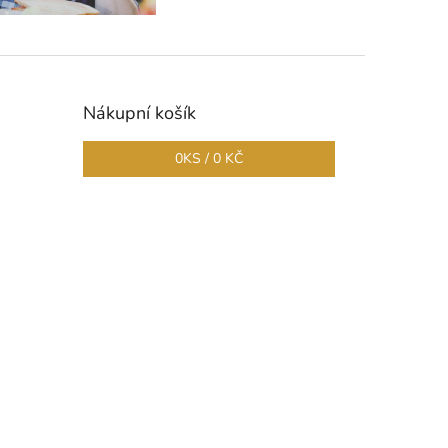
Nákupní košík
0
KS /
0 KČ