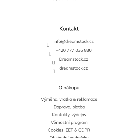
O
v
l
Z
á
á
d
p
Kontakt
a
a
c
t
info
@
dreamstock.cz
í
í
p
+420 777 036 830
r
v
Dreamstock.cz
k
dreamstock.cz
y
v
ý
O nákupu
p
i
Výměna, vratka & reklamace
s
u
Doprava, platba
Kontakty, výdejny
Věrnostní program
Cookies, EET & GDPR
Obchodní podmínky