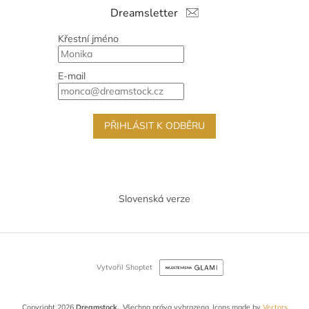
Dreamsletter
Křestní jméno
E-mail
PŘIHLÁSIT K ODBĚRU
Slovenská verze
Vytvořil Shoptet
Copyright 2026
Dreamstock.
. Všechna práva vyhrazena.
Icons made by
Vectors