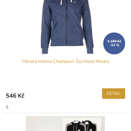
1 199 Kč
–54 %
Pánská mikina Champion Zip Hood Modrá
DETAIL
546 Kč
S