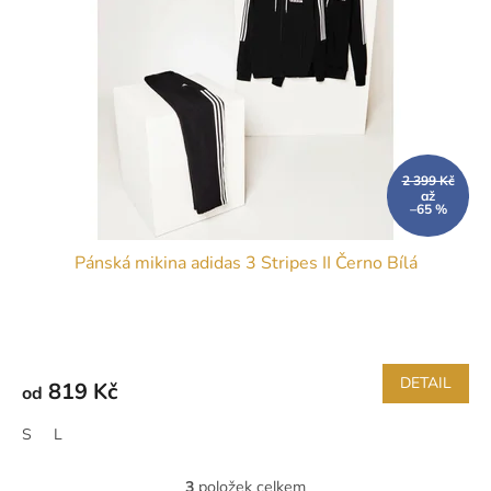
2 399 Kč
až
–65 %
Pánská mikina adidas 3 Stripes II Černo Bílá
DETAIL
819 Kč
od
S
L
3
položek celkem