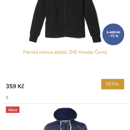
t
r
ů
o
d
u
k
1 469 Kč
–75 %
t
ů
Pánská mikina adidas ZNE Hoodie Černá
DETAIL
359 Kč
S
Akce