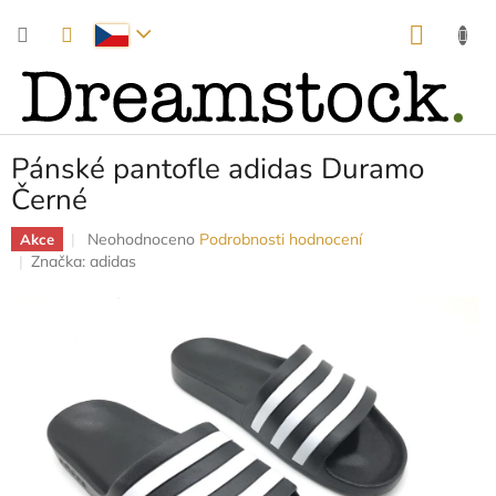
Přejít
NÁKUP
na
obsah
KOŠÍK
Pánské pantofle adidas Duramo
Černé
Průměrné
Neohodnoceno
Podrobnosti hodnocení
Akce
hodnocení
Značka:
adidas
produktu
je
0,0
z
5
hvězdiček.