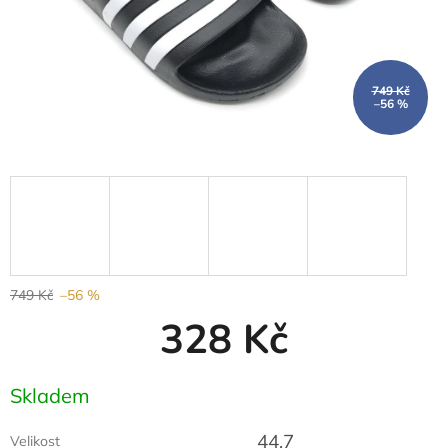
749 Kč
–56 %
749 Kč
–56 %
328 Kč
Měrná
Skladem
cena:
44,7
Velikost