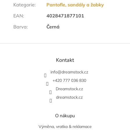
Kategorie
:
Pantofle, sandály a žabky
EAN
:
4028471877101
Barva
:
Černá
Z
á
p
Kontakt
a
t
info
@
dreamstock.cz
í
+420 777 036 830
Dreamstock.cz
dreamstock.cz
O nákupu
Výměna, vratka & reklamace