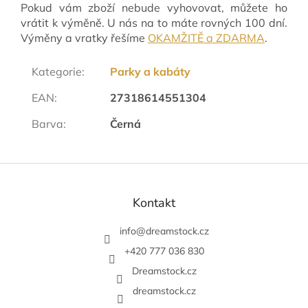
Pokud vám zboží nebude vyhovovat, můžete ho
vrátit k výměně. U nás na to máte rovných 100 dní.
Výměny a vratky řešíme
OKAMŽITĚ a ZDARMA
.
Kategorie
:
Parky a kabáty
EAN
:
27318614551304
Barva
:
Černá
Z
á
p
Kontakt
a
t
info
@
dreamstock.cz
í
+420 777 036 830
Dreamstock.cz
dreamstock.cz