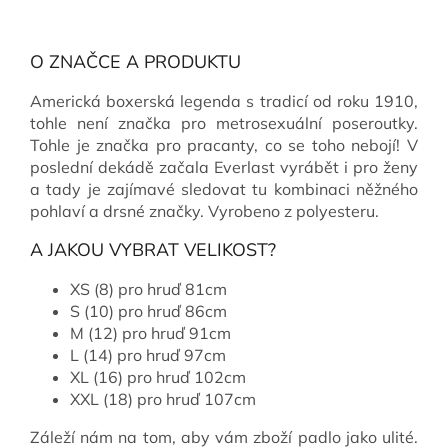
O ZNAČCE A PRODUKTU
Americká boxerská legenda s tradicí od roku 1910,
tohle není značka pro metrosexuální poseroutky.
Tohle je značka pro pracanty, co se toho nebojí! V
poslední dekádě začala Everlast vyrábět i pro ženy
a tady je zajímavé sledovat tu kombinaci něžného
pohlaví a drsné značky. Vyrobeno z polyesteru.
A JAKOU VYBRAT VELIKOST?
XS (8) pro hruď 81cm
S (10) pro hruď 86cm
M (12) pro hruď 91cm
L (14) pro hruď 97cm
XL (16) pro hruď 102cm
XXL (18) pro hruď 107cm
Záleží nám na tom, aby vám zboží padlo jako ulité.