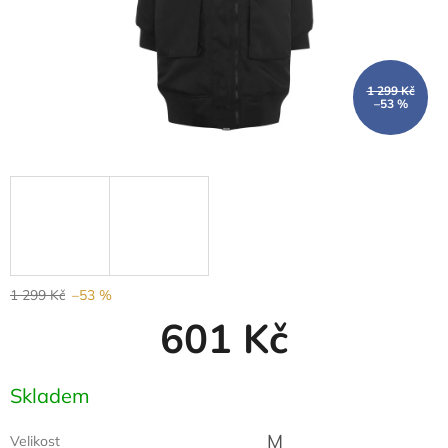
1 299 Kč
–53 %
1 299 Kč
–53 %
601 Kč
Měrná
Skladem
cena:
M
Velikost