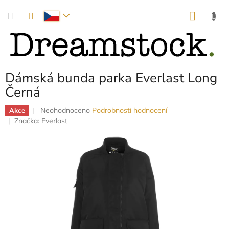
Přejít
NÁKUP
na
obsah
KOŠÍK
Dámská bunda parka Everlast Long
Černá
Průměrné
Neohodnoceno
Podrobnosti hodnocení
Akce
hodnocení
Značka:
Everlast
produktu
je
0,0
z
5
hvězdiček.