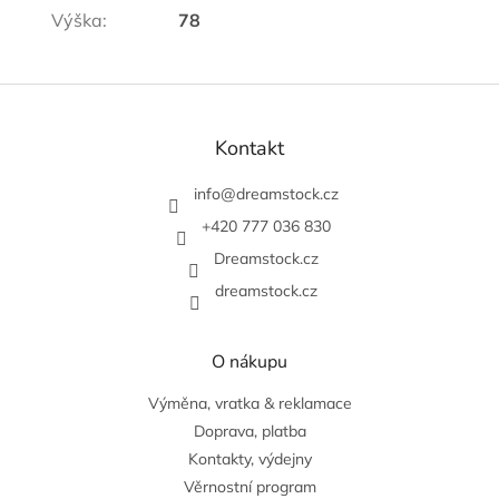
Výška
:
78
Z
á
p
Kontakt
a
t
info
@
dreamstock.cz
í
+420 777 036 830
Dreamstock.cz
dreamstock.cz
O nákupu
Výměna, vratka & reklamace
Doprava, platba
Kontakty, výdejny
Věrnostní program