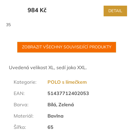
984 Kč
DETAIL
35
ZOBRAZIT VŠECHNY SOUVISEJÍCÍ PRODUKTY
Uvedená velikost XL, sedí jako XXL.
Kategorie
:
POLO s límečkem
EAN
:
51437712402053
Barva
:
Bílá, Zelená
Materiál
:
Bavlna
Šířka
:
65