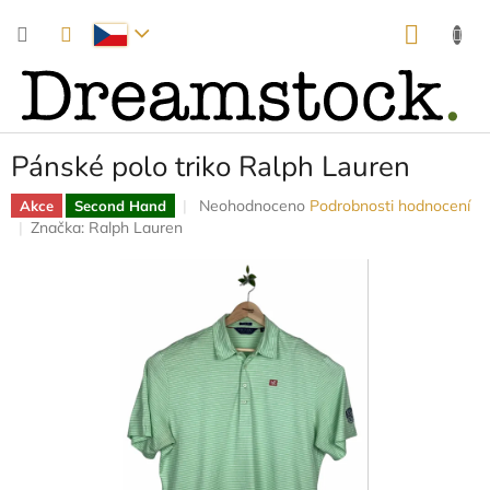
Přejít
NÁKUP
na
obsah
KOŠÍK
Pánské polo triko Ralph Lauren
Průměrné
Neohodnoceno
Podrobnosti hodnocení
Akce
Second Hand
hodnocení
Značka:
Ralph Lauren
produktu
je
0,0
z
5
hvězdiček.