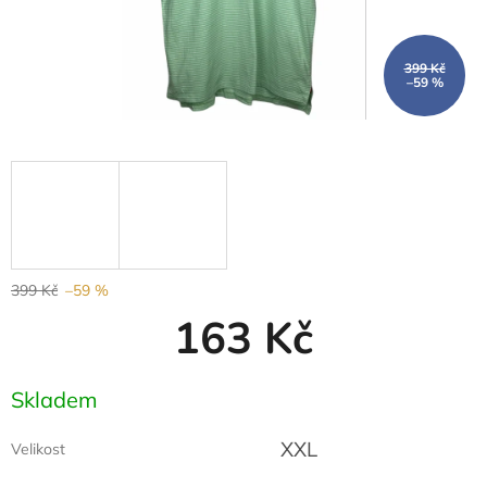
399 Kč
–59 %
399 Kč
–59 %
163 Kč
Měrná
Skladem
cena:
XXL
Velikost