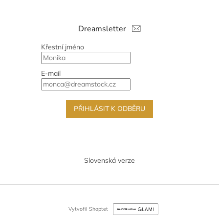
Dreamsletter
Křestní jméno
E-mail
PŘIHLÁSIT K ODBĚRU
Slovenská verze
Vytvořil Shoptet