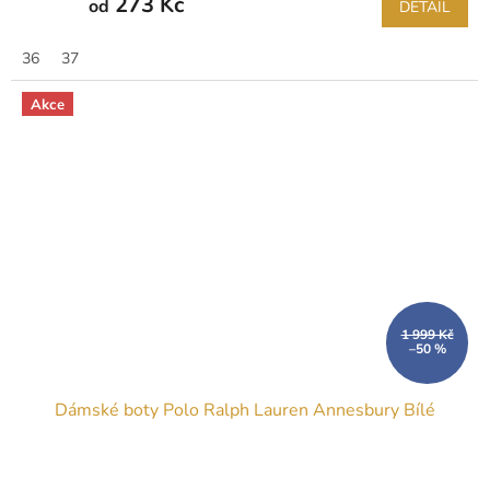
273 Kč
od
DETAIL
36
37
Akce
1 999 Kč
–50 %
Dámské boty Polo Ralph Lauren Annesbury Bílé