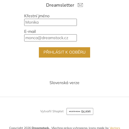
Dreamsletter
Křestní jméno
E-mail
PŘIHLÁSIT K ODBĚRU
Slovenská verze
Vytvořil Shoptet
Copyright 2026
Dreamstock.
. Všechna práva vyhrazena.
Icons made by
Vectors