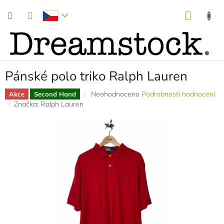
Přejít
NÁKUP
na
obsah
KOŠÍK
Pánské polo triko Ralph Lauren
Průměrné
Neohodnoceno
Podrobnosti hodnocení
Akce
Second Hand
hodnocení
Značka:
Ralph Lauren
produktu
je
0,0
z
5
hvězdiček.