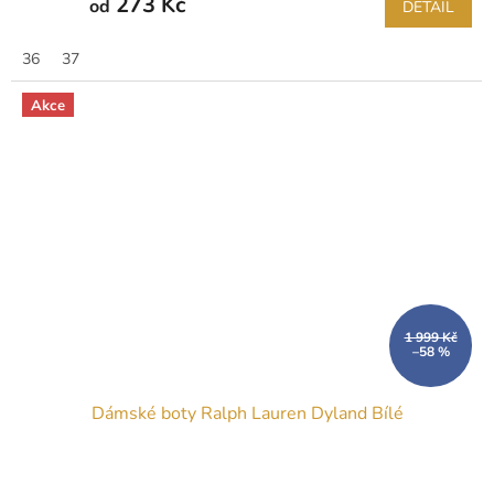
273 Kč
od
DETAIL
36
37
Akce
1 999 Kč
–58 %
Dámské boty Ralph Lauren Dyland Bílé