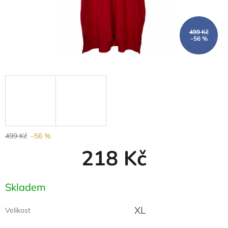
499 Kč
–56 %
499 Kč
–56 %
218 Kč
Měrná
Skladem
cena:
XL
Velikost