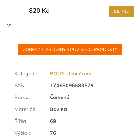
820 Kč
DETAIL
35
ZOBRAZIT VŠECHNY SOUVISEJÍCÍ PRODUKTY
Kategorie
:
POLO s límečkem
EAN
:
17468096688579
Barva
:
Červená
Materiál
:
Bavlna
Šířka
:
69
Výška
:
76