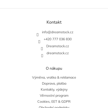
Z
á
p
Kontakt
a
t
info
@
dreamstock.cz
í
+420 777 036 830
Dreamstock.cz
dreamstock.cz
O nákupu
Výměna, vratka & reklamace
Doprava, platba
Kontakty, výdejny
Věrnostní program
Cookies, EET & GDPR
Obchodní podmínky