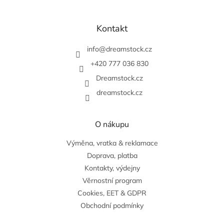
Z
á
p
Kontakt
a
t
info
@
dreamstock.cz
í
+420 777 036 830
Dreamstock.cz
dreamstock.cz
O nákupu
Výměna, vratka & reklamace
Doprava, platba
Kontakty, výdejny
Věrnostní program
Cookies, EET & GDPR
Obchodní podmínky