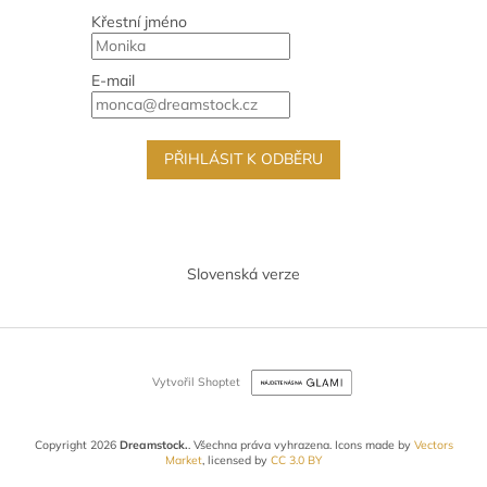
Křestní jméno
E-mail
PŘIHLÁSIT K ODBĚRU
Slovenská verze
Vytvořil Shoptet
Copyright 2026
Dreamstock.
. Všechna práva vyhrazena.
Icons made by
Vectors
Market
, licensed by
CC 3.0 BY