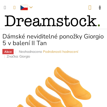
Přejít
NÁKUP
na
obsah
KOŠÍK
Dámské neviditelné ponožky Giorgio
5 v balení II Tan
Průměrné
Neohodnoceno
Podrobnosti hodnocení
Akce
hodnocení
Značka:
Giorgio
produktu
je
0,0
z
5
hvězdiček.