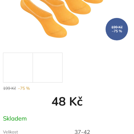
199 Kč
–75 %
199 Kč
–75 %
48 Kč
Měrná
Skladem
cena:
37-42
Velikost