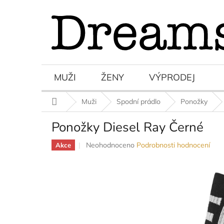
Přejít
na
obsah
MUŽI
ŽENY
VÝPRODEJ
Domů
Muži
Spodní prádlo
Ponožky
Ponožky Diesel Ray Černé
Průměrné
Neohodnoceno
Podrobnosti hodnocení
Akce
hodnocení
produktu
je
0,0
z
5
hvězdiček.