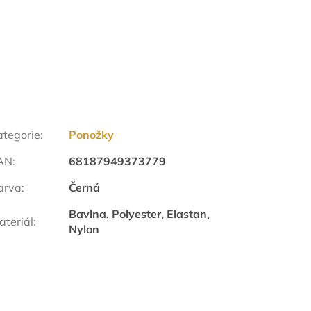
ategorie
:
Ponožky
AN
:
68187949373779
arva
:
Černá
Bavlna, Polyester, Elastan,
ateriál
:
Nylon