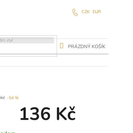
CZK
EUR
NÁKUPNÍ
PRÁZDNÝ KOŠÍK
KOŠÍK
 Kč
–54 %
136 Kč
ná