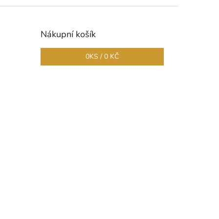
Nákupní košík
0
KS /
0 KČ