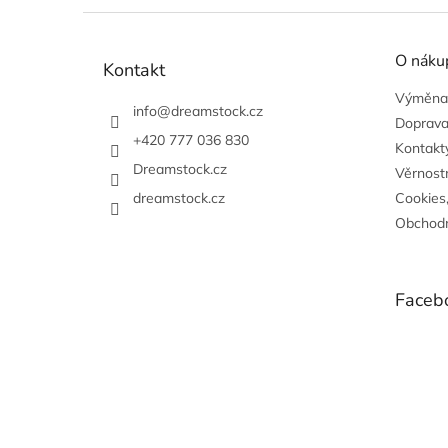
Z
á
O náku
p
Kontakt
a
Výměna,
t
info
@
dreamstock.cz
Doprava
í
+420 777 036 830
Kontakty
Dreamstock.cz
Věrnost
dreamstock.cz
Cookies
Obchodn
Faceb