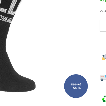
Sk
cena
Veli
299 Kč
–54 %