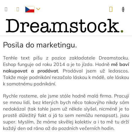
Přejít
NÁKUP
na
obsah
KOŠÍK
Posila do marketingu.
Tenhle text píšu z pozice zakladatele Dreamstocku.
Eshop funguje od roku 2014 a je to jízda. Hodně
mě baví
nakupovat a prodávat
. Prodával jsem už ledascos.
Takže moje podnikání nezačalo láskou k módě, ale láskou
k samotnému podnikání.
Rychle rosteme, ale jsme stále hodně malá firma. Pracují
se mnou lidi, bez kterých bych něco takovýho nikdy sám
nedokázal (tak tohle jsem už někde slyšel, nicméně je to
prostě důležitý fakt a já to sem nemůžu nenapsat), jsou
super. Myslím, že máme skvělej kolektiv a i to mě tu drží
každý den od rána až do pozdních večerních hodin.