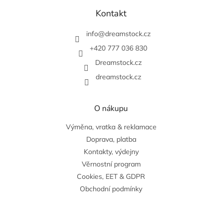
á
p
Kontakt
a
t
info
@
dreamstock.cz
í
+420 777 036 830
Dreamstock.cz
dreamstock.cz
O nákupu
Výměna, vratka & reklamace
Doprava, platba
Kontakty, výdejny
Věrnostní program
Cookies, EET & GDPR
Obchodní podmínky