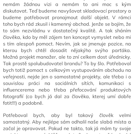
nemám žádnou vizi a nemám to ani moc s kým
diskutovat. Teď budeme navyšovat skladovací prostory a
budeme potřebovat pronajmout další objekt. V rámci
toho bych rád zkusil i kamenný obchod. Jenže se bojím, že
to sám nezvládnu v dostatečný kvalitě. A tak sháním
člověka, kdo by měl zájem ten koncept vymyslet nebo mi
s tím alespoň pomoct. Nevím, jak se jmenuje pozice, na
kterou bych chtěl dosadit nějakýho svýho parťáka.
Možná projekt manažer, ale to zní celkem dost úřednicky.
Tak prostě spolubudovatel brandu? To by šlo. Potřeboval
bych totiž pomoct s celkovým vystupováním obchodu na
veřejnosti, nejde jen o samostatné projekty, ale třeba i o
souvislou práci na sociálních sítích, komunikaci s
influencerema nebo třeba přefocování produktových
fotografií (co bych já dal za člověka, kterej umí dobře
fotit!!!) a podobně.
Potřeboval bych, aby byl takový člověk velmi
samostatný. Aby nejlépe sám odhalil naše slabá místa a
začal je opravovat. Pokud ne takto, tak já mám ty svoje