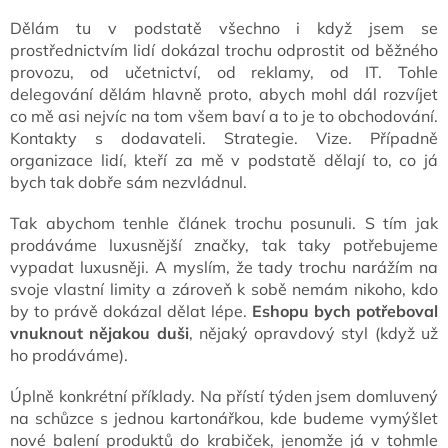
Dělám tu v podstatě všechno i když jsem se
prostřednictvím lidí dokázal trochu odprostit od běžného
provozu, od učetnictví, od reklamy, od IT. Tohle
delegování dělám hlavně proto, abych mohl dál rozvíjet
co mě asi nejvíc na tom všem baví a to je to obchodování.
Kontakty s dodavateli. Strategie. Vize. Případně
organizace lidí, kteří za mě v podstatě dělají to, co já
bych tak dobře sám nezvládnul.
Tak abychom tenhle článek trochu posunuli. S tím jak
prodáváme luxusnější značky, tak taky potřebujeme
vypadat luxusněji. A myslím, že tady trochu narážím na
svoje vlastní limity a zároveň k sobě nemám nikoho, kdo
by to právě dokázal dělat lépe.
Eshopu bych potřeboval
vnuknout nějakou duši
, nějaký opravdový styl (když už
ho prodáváme).
Úplně konkrétní příklady. Na přístí týden jsem domluvený
na schůzce s jednou kartonářkou, kde budeme vymýšlet
nové balení produktů do krabiček, jenomže já v tohmle