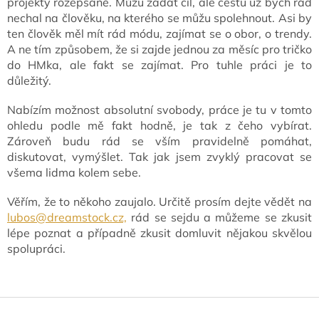
projekty rozepsané. Můžu zadat cíl, ale cestu už bych rád
nechal na člověku, na kterého se můžu spolehnout. Asi by
ten člověk měl mít rád módu, zajímat se o obor, o trendy.
A ne tím způsobem, že si zajde jednou za měsíc pro tričko
do HMka, ale fakt se zajímat. Pro tuhle práci je to
důležitý.
Nabízím možnost absolutní svobody, práce je tu v tomto
ohledu podle mě fakt hodně, je tak z čeho vybírat.
Zároveň budu rád se vším pravidelně pomáhat,
diskutovat, vymýšlet. Tak jak jsem zvyklý pracovat se
všema lidma kolem sebe.
Věřím, že to někoho zaujalo. Určitě prosím dejte vědět na
lubos@dreamstock.cz,
rád se sejdu a můžeme se zkusit
lépe poznat a případně zkusit domluvit nějakou skvělou
spolupráci.
Z