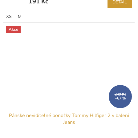
191 Kč
DETAIL
XS
M
Akce
249 Kč
–67 %
Pánské neviditelné ponožky Tommy Hilfiger 2 v balení
Jeans