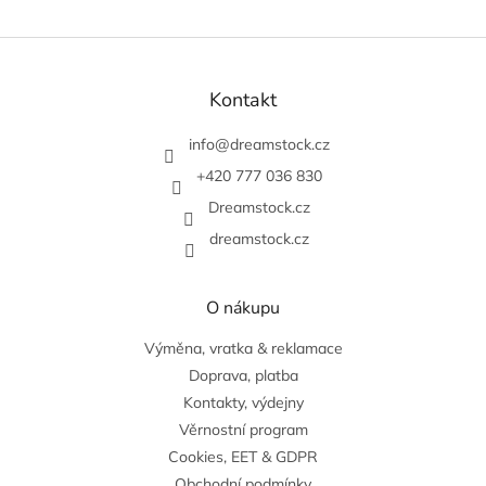
Z
á
p
Kontakt
a
t
info
@
dreamstock.cz
í
+420 777 036 830
Dreamstock.cz
dreamstock.cz
O nákupu
Výměna, vratka & reklamace
Doprava, platba
Kontakty, výdejny
Věrnostní program
Cookies, EET & GDPR
Obchodní podmínky