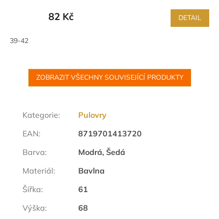
82 Kč
DETAIL
39-42
ZOBRAZIT VŠECHNY SOUVISEJÍCÍ PRODUKTY
Kategorie
:
Pulovry
EAN
:
8719701413720
Barva
:
Modrá, Šedá
Materiál
:
Bavlna
Šířka
:
61
Výška
:
68