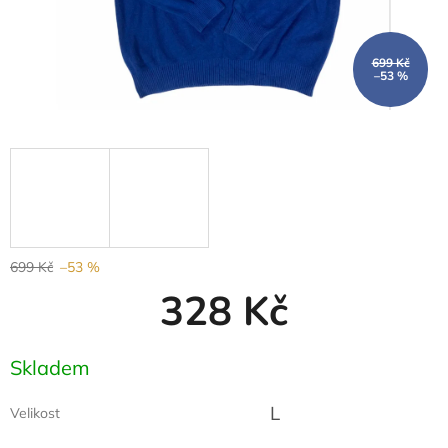
699 Kč
–53 %
699 Kč
–53 %
328 Kč
Měrná
Skladem
cena:
L
Velikost