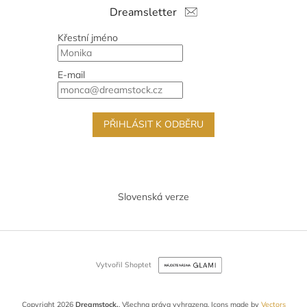
Dreamsletter
Křestní jméno
E-mail
PŘIHLÁSIT K ODBĚRU
Slovenská verze
Vytvořil Shoptet
Copyright 2026
Dreamstock.
. Všechna práva vyhrazena.
Icons made by
Vectors