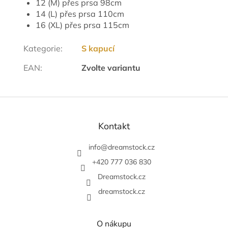
12 (M) přes prsa 98cm
14 (L) přes prsa 110cm
16 (XL) přes prsa 115cm
Kategorie
:
S kapucí
EAN
:
Zvolte variantu
Z
á
p
Kontakt
a
t
info
@
dreamstock.cz
í
+420 777 036 830
Dreamstock.cz
dreamstock.cz
O nákupu