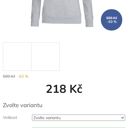
599 Kč
–63 %
599 Kč
–63 %
218 Kč
Měrná
Zvolte variantu
cena:
Velikost