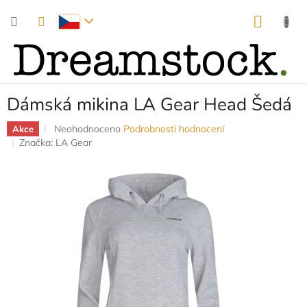
Přejít
NÁKUP
na
obsah
KOŠÍK
Dámská mikina LA Gear Head Šedá
Průměrné
Neohodnoceno
Podrobnosti hodnocení
Akce
hodnocení
Značka:
LA Gear
produktu
je
0,0
z
5
hvězdiček.