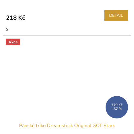
DETAIL
218 Kč
S
Akce
779 Kč
–57 %
Pánské triko Dreamstock Original GOT Stark