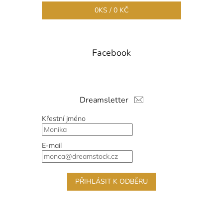
0
KS /
0 KČ
Facebook
Dreamsletter
Křestní jméno
E-mail
PŘIHLÁSIT K ODBĚRU