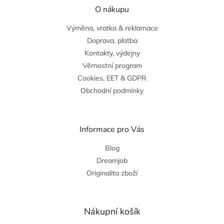
ý
O nákupu
p
i
Výměna, vratka & reklamace
s
u
Doprava, platba
Kontakty, výdejny
Věrnostní program
Cookies, EET & GDPR
Obchodní podmínky
Informace pro Vás
Blog
Dreamjob
Originalita zboží
Nákupní košík