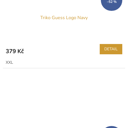
–52 %
Triko Guess Logo Navy
DETAIL
379 Kč
XXL