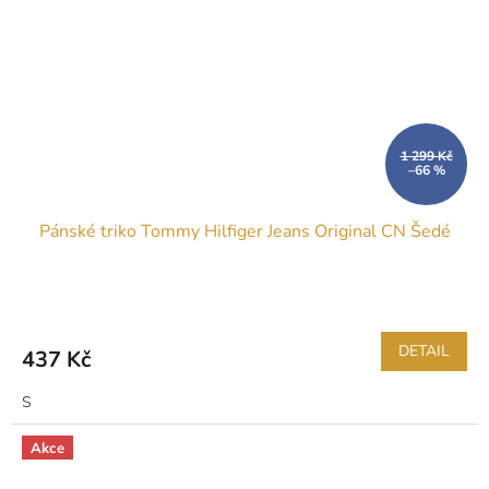
1 299 Kč
–66 %
Pánské triko Tommy Hilfiger Jeans Original CN Šedé
DETAIL
437 Kč
S
Akce