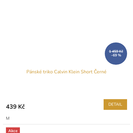
1 459 Kč
–69 %
Pánské triko Calvin Klein Short Černé
DETAIL
439 Kč
M
Akce