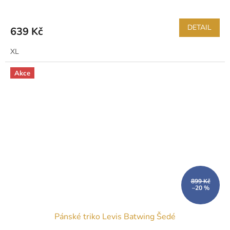
DETAIL
639 Kč
XL
Akce
899 Kč
–20 %
Pánské triko Levis Batwing Šedé