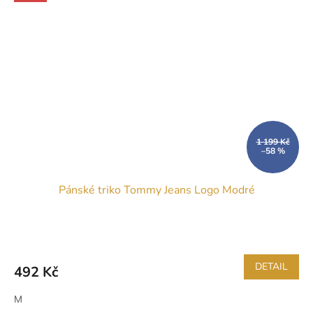
1 199 Kč
–58 %
Pánské triko Tommy Jeans Logo Modré
DETAIL
492 Kč
M