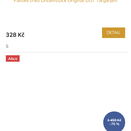
Pánské triko Dreamstock Original GOT Targaryen
DETAIL
328 Kč
S
Akce
1 459 Kč
–76 %