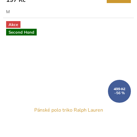
M
Akce
Second Hand
499 Kč
–56 %
Pánské polo triko Ralph Lauren