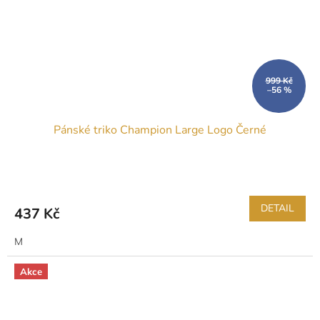
999 Kč
–56 %
Pánské triko Champion Large Logo Černé
DETAIL
437 Kč
M
Akce