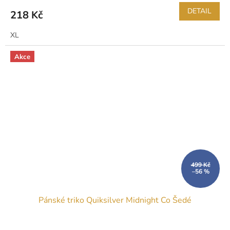
DETAIL
218 Kč
XL
Akce
499 Kč
–56 %
Pánské triko Quiksilver Midnight Co Šedé