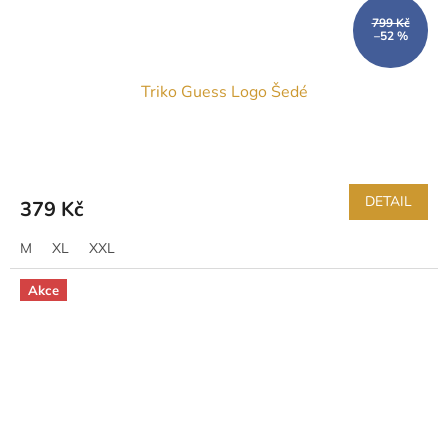
799 Kč
–52 %
Triko Guess Logo Šedé
DETAIL
379 Kč
M
XL
XXL
Akce