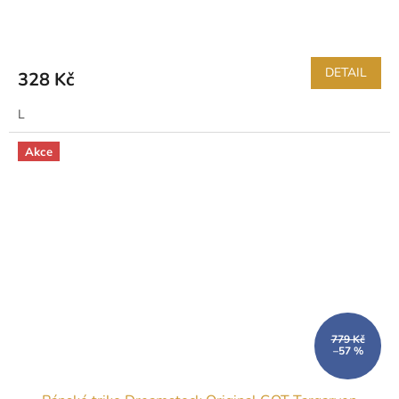
DETAIL
328 Kč
L
Akce
779 Kč
–57 %