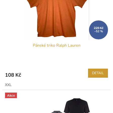
t
r
ů
o
d
u
k
229 Kč
–52 %
t
ů
Pánské triko Ralph Lauren
DETAIL
108 Kč
XXL
Akce