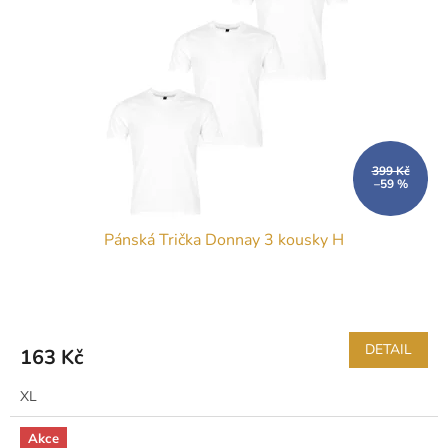
399 Kč
–59 %
Pánská Trička Donnay 3 kousky H
DETAIL
163 Kč
XL
Akce