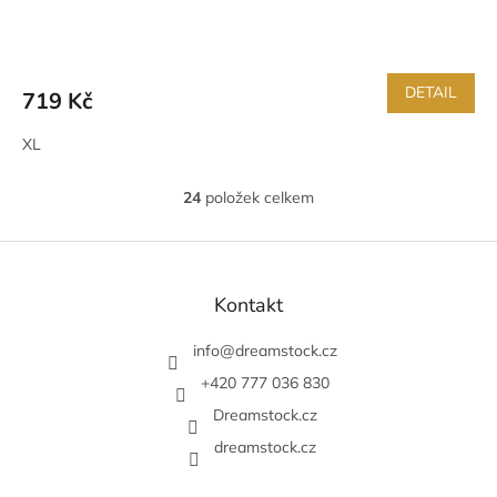
DETAIL
719 Kč
XL
24
položek celkem
O
v
l
Z
á
á
d
p
Kontakt
a
a
c
t
info
@
dreamstock.cz
í
í
p
+420 777 036 830
r
v
Dreamstock.cz
k
dreamstock.cz
y
v