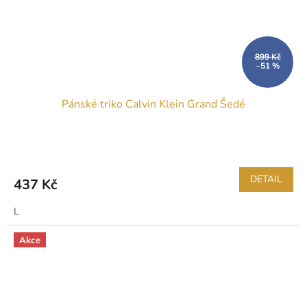
899 Kč
–51 %
Pánské triko Calvin Klein Grand Šedé
DETAIL
437 Kč
L
Akce