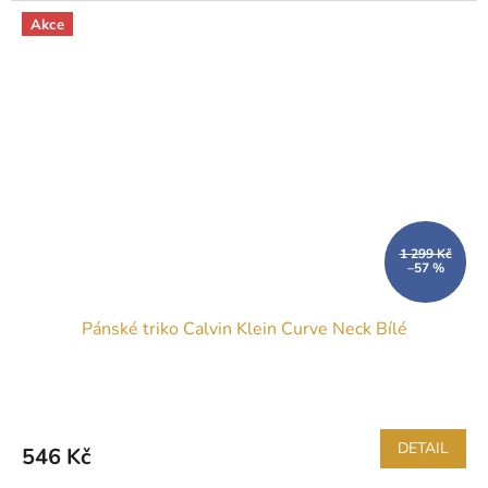
Akce
1 299 Kč
–57 %
Pánské triko Calvin Klein Curve Neck Bílé
DETAIL
546 Kč