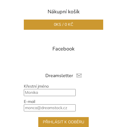
Nákupní košík
0
KS /
0 KČ
Facebook
Dreamsletter
Křestní jméno
E-mail
PŘIHLÁSIT K ODBĚRU