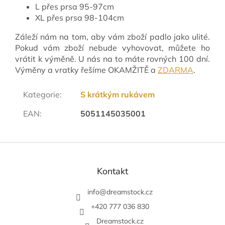
L přes prsa 95-97cm
XL přes prsa 98-104cm
Záleží nám na tom, aby vám zboží padlo jako ulité.
Pokud vám zboží nebude vyhovovat, můžete ho
vrátit k výměně. U nás na to máte rovných 100 dní.
Výměny a vratky řešíme OKAMŽITĚ a
ZDARMA
.
Kategorie
:
S krátkým rukávem
EAN
:
5051145035001
Z
á
p
Kontakt
a
t
info
@
dreamstock.cz
í
+420 777 036 830
Dreamstock.cz