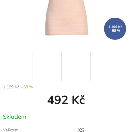
1 199 Kč
–58 %
1 199 Kč
–58 %
492 Kč
Měrná
Skladem
cena:
XS
Velikost