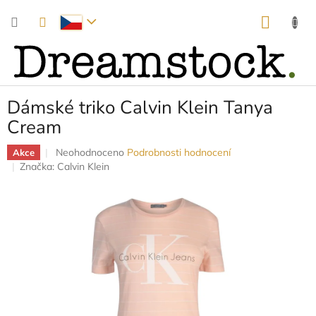
Přejít
NÁKUP
na
obsah
KOŠÍK
Dámské triko Calvin Klein Tanya
Cream
Průměrné
Neohodnoceno
Podrobnosti hodnocení
Akce
hodnocení
Značka:
Calvin Klein
produktu
je
0,0
z
5
hvězdiček.