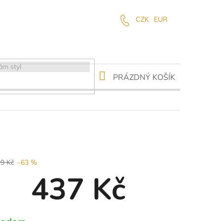
CZK
EUR
NÁKUPNÍ
PRÁZDNÝ KOŠÍK
KOŠÍK
99 Kč
–63 %
437 Kč
ná