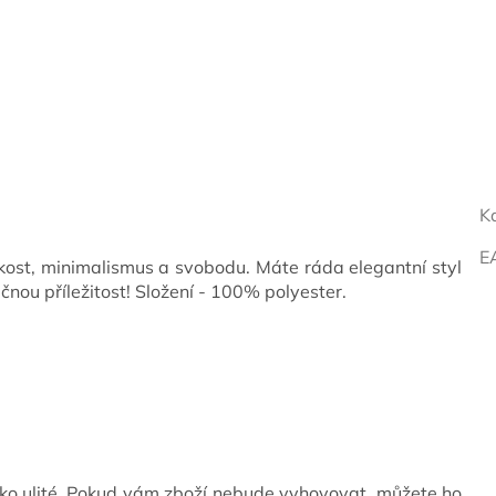
K
E
ost, minimalismus a svobodu. Máte ráda elegantní styl
nou příležitost! Složení - 100% polyester.
ko ulité. Pokud vám zboží nebude vyhovovat, můžete ho