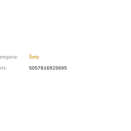
ategorie
:
Šaty
AN
:
5057816925695