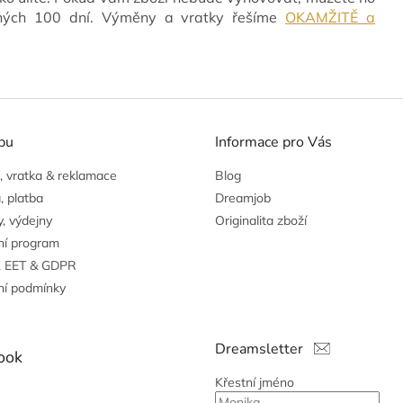
vných 100 dní. Výměny a vratky řešíme
OKAMŽITĚ a
pu
Informace pro Vás
 vratka & reklamace
Blog
, platba
Dreamjob
, výdejny
Originalita zboží
ní program
, EET & GDPR
í podmínky
Dreamsletter
ook
Křestní jméno