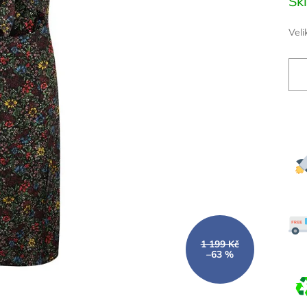
Sk
cena
Veli
1 199 Kč
–63 %