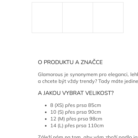
O PRODUKTU A ZNAČCE
Glamorous je synonymem pro eleganci, lehk
a chcete být vždy trendy? Tady máte jedineč
A JAKOU VYBRAT VELIKOST?
8 (XS) přes prsa 85cm
10 (S) přes prsa 90cm
12 (M) přes prsa 98cm
14 (L) přes prsa 110cm
Záleží nám na tom, aby vám zboží padlo ja