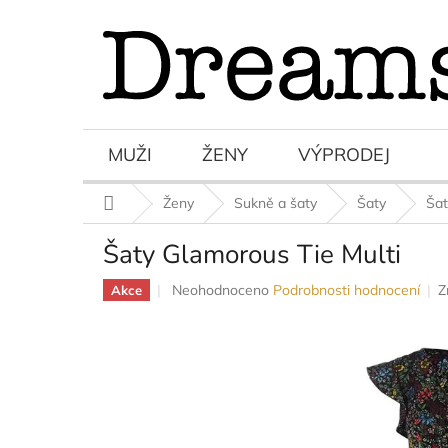
Přejít
na
obsah
MUŽI
ŽENY
VÝPRODEJ
Domů
Ženy
Sukně a šaty
Šaty
Šat
Šaty Glamorous Tie Multi
Průměrné
Neohodnoceno
Podrobnosti hodnocení
Z
Akce
hodnocení
produktu
je
0,0
z
5
hvězdiček.