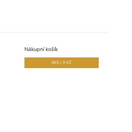
Nákupní košík
0
KS /
0 KČ