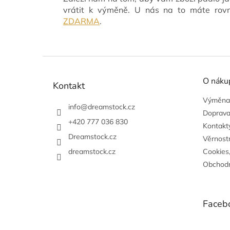
vrátit k výměně. U nás na to máte ro
ZDARMA
.
Z
á
O náku
p
Kontakt
a
Výměna,
t
info
@
dreamstock.cz
Doprava
í
+420 777 036 830
Kontakty
Dreamstock.cz
Věrnost
dreamstock.cz
Cookies
Obchodn
Faceb