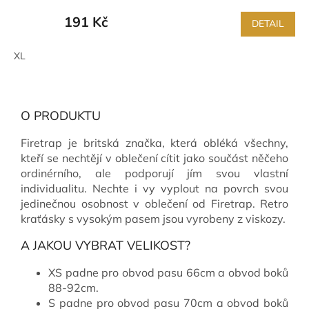
191 Kč
DETAIL
XL
O PRODUKTU
Firetrap je britská značka, která obléká všechny,
kteří se nechtějí v oblečení cítit jako součást něčeho
ordinérního, ale podporují jím svou vlastní
individualitu. Nechte i vy vyplout na povrch svou
jedinečnou osobnost v oblečení od Firetrap. Retro
kraťásky s vysokým pasem jsou vyrobeny z viskozy.
A JAKOU VYBRAT VELIKOST?
XS padne pro obvod pasu 66cm a obvod boků
88-92cm.
S padne pro obvod pasu 70cm a obvod boků