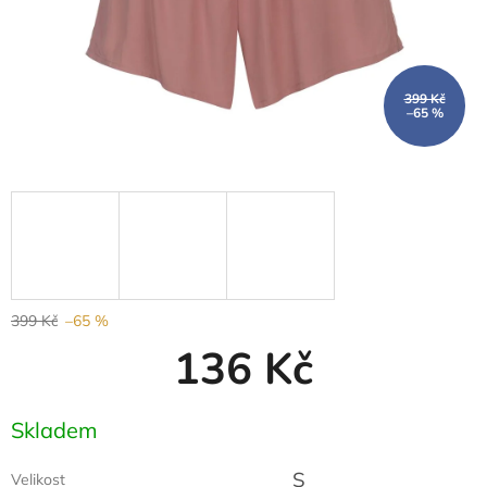
399 Kč
–65 %
399 Kč
–65 %
136 Kč
Měrná
Skladem
cena:
S
Velikost