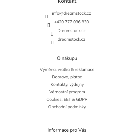
Kontakt
a
t
info
@
dreamstock.cz
í
+420 777 036 830
Dreamstock.cz
dreamstock.cz
O nákupu
Výměna, vratka & reklamace
Doprava, platba
Kontakty, výdejny
Věrnostní program
Cookies, EET & GDPR
Obchodní podmínky
Informace pro Vás