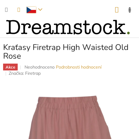
Přejít
NÁKUP
na
obsah
KOŠÍK
Kraťasy Firetrap High Waisted Old
Rose
Průměrné
Neohodnoceno
Podrobnosti hodnocení
Akce
hodnocení
Značka:
Firetrap
produktu
je
0,0
z
5
hvězdiček.