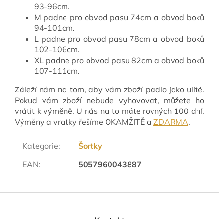
93-96cm.
M padne pro obvod pasu 74cm a obvod boků
94-101cm.
L padne pro obvod pasu 78cm a obvod boků
102-106cm.
XL padne pro obvod pasu 82cm a obvod boků
107-111cm.
Záleží nám na tom, aby vám zboží padlo jako ulité.
Pokud vám zboží nebude vyhovovat, můžete ho
vrátit k výměně. U nás na to máte rovných 100 dní.
Výměny a vratky řešíme OKAMŽITĚ a
ZDARMA
.
Kategorie
:
Šortky
EAN
:
5057960043887
Z
á
p