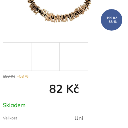
199 Kč
–58 %
199 Kč
–58 %
82 Kč
Měrná
Skladem
cena:
Uni
Velikost