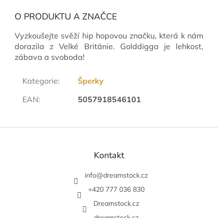
O PRODUKTU A ZNAČCE
Vyzkoušejte svěží hip hopovou značku, která k nám
dorazila z Velké Británie. Golddigga je lehkost,
zábava a svoboda!
Kategorie
:
Šperky
EAN
:
5057918546101
Z
á
p
Kontakt
a
t
info
@
dreamstock.cz
í
+420 777 036 830
Dreamstock.cz
dreamstock.cz