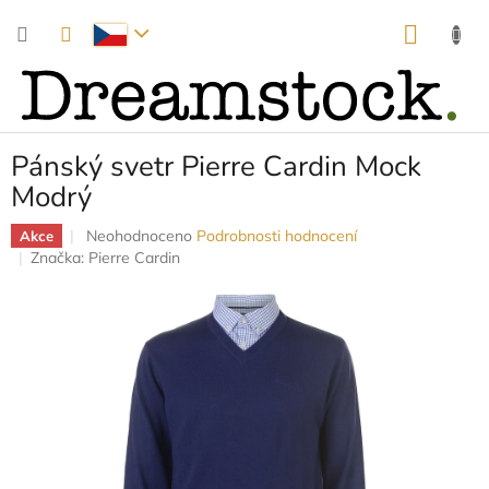
Přejít
NÁKUP
na
obsah
KOŠÍK
Pánský svetr Pierre Cardin Mock
Modrý
Průměrné
Neohodnoceno
Podrobnosti hodnocení
Akce
hodnocení
Značka:
Pierre Cardin
produktu
je
0,0
z
5
hvězdiček.