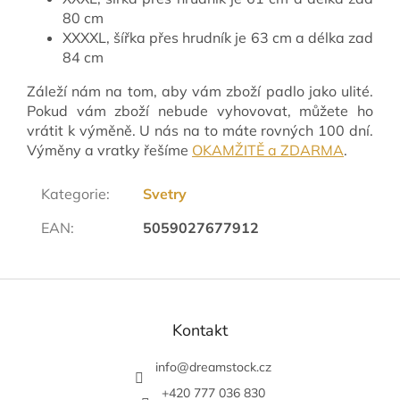
80 cm
XXXXL, šířka přes hrudník je 63 cm a délka zad
84 cm
Záleží nám na tom, aby vám zboží padlo jako ulité.
Pokud vám zboží nebude vyhovovat, můžete ho
vrátit k výměně. U nás na to máte rovných 100 dní.
Výměny a vratky řešíme
OKAMŽITĚ a ZDARMA
.
Kategorie
:
Svetry
EAN
:
5059027677912
Z
á
p
Kontakt
a
t
info
@
dreamstock.cz
í
+420 777 036 830