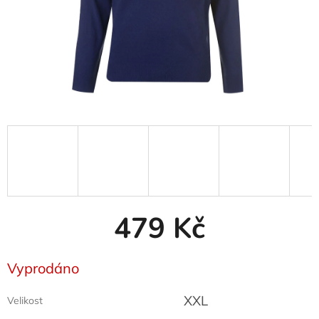
479 Kč
Měrná
Vyprodáno
cena:
XXL
Velikost