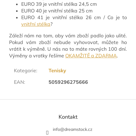
EURO 39 je vnitřní stélka 24,5 cm
EURO 40 je vnitřní stélka 25 cm
EURO 41 je vnitřní stélka 26 cm / Co je to
vnitřní stélka
?
Záleží nám na tom, aby vám zboží padlo jako ulité.
Pokud vám zboží nebude vyhovovat, můžete ho
vrátit k výměně. U nás na to máte rovných 100 dní.
Výměny a vratky řešíme
OKAMŽITĚ a ZDARMA
.
Kategorie
:
Tenisky
EAN
:
5059296275666
Z
á
p
Kontakt
a
t
info
@
dreamstock.cz
í