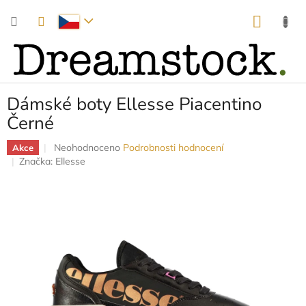
Přejít
NÁKUP
na
obsah
KOŠÍK
Dámské boty Ellesse Piacentino
Černé
Průměrné
Neohodnoceno
Podrobnosti hodnocení
Akce
hodnocení
Značka:
Ellesse
produktu
je
0,0
z
5
hvězdiček.