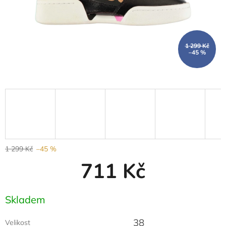
1 299 Kč
–45 %
1 299 Kč
–45 %
711 Kč
Měrná
Skladem
cena:
38
Velikost